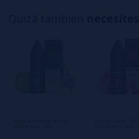
1 estrella
Quizá también
necesite
Aún no hay comentarios, ¿quieres ser el primer
interesa!
Apple Avalanche Yeti 3K
Cotton Candy Chill 
Salts Frosty 10ml
Salts Frosty 10ml