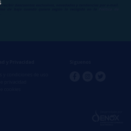
s
a recibir descuentos exclusivos, novedades y tendencias por e-mail.
me de baja cuando quiera según lo recogido en la
Política de
.
ad y Privacidad
Síguenos
 y condiciones de uso
de privacidad
de cookies