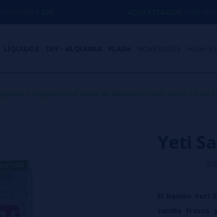
€
AQUÍ ESTAMOS
PARA ECHARTE UNA MA
LÍQUIDOS
DIY - ALQUIMIA
FLASH
NOVEDADES
HIGH E
íquidos
>
Líquidos con Sales de Nicotina
>
Yeti Salts
>
Yeti S
Yeti Sa
0/5
El liquido Yeti
sandía fresca 