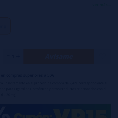
ara traerte este impresionante vapeado de todo el día.
ver más...
VG / 40% PG
 mg
Avísame
en compras superiores a 50€
uirá un incremento en el proceso de compra de 2,42€ correspondiente al
os para Cigarrillos Electrónicos y otros Productos relacionados con el
16 a 20 mg)