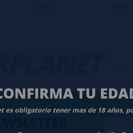
4,50€
4,50€
LANET
-
V
CONFIRMA TU EDA
t es obligatorio tener mas de 18 años, p
EWSLETTER