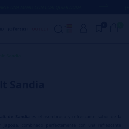
NO CON CUALQUIER DUDA
(+34) 674 656 
0
0
ND
¡Ofertas!
OUTLET
alt Sandia
lt Sandia
 Salt de Sandía
es el asombroso y refrescante sabor de la
y jugosa
, combinado perfectamente con una refrescante