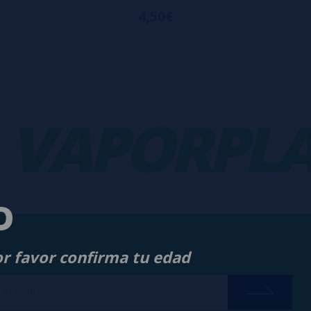
4,50€
APORPLAN
D
or favor confirma tu edad