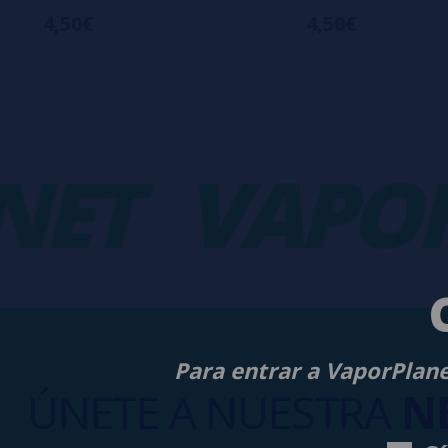
4,50€
4,50€
T
VAPORP
Para entrar a VaporPlane
ÚNETE A NUESTRA
N