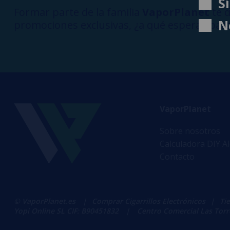
S
Formar parte de la familia
VaporPlanet
te d
N
promociones exclusivas, ¿a qué esperas para
VaporPlanet
Sobre nosotros
Calculadora DIY A
Contacto
© VaporPlanet.es
|
Comprar Cigarrillos Electrónicos
|
Ti
Yopi Online SL CIF: B90451832
|
Centro Comercial Las Torres