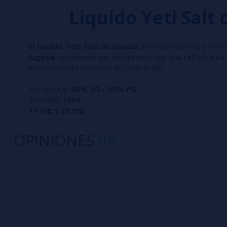
Liquido Yeti Salt
El liquido Yeti Salt de Sandía,
es el asombroso y refre
jugosa
, combinado perfectamente con una refrescant
impresionante vapeado de todo el día.
Porcentaje:
60% VG / 40% PG
Formato:
10ml
10 mg y 20 mg
OPINIONES
(0)
0/5
5 estrella
Sé el primero en dejar tu opinión
4 estrella
3 estrella
Escribe tu opinión sobre este producto
2 estrella