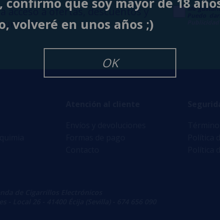
í, confirmo que soy mayor de 18 año
Me gustarí
a acceso a ofertas, descuentos y
Puedo dar
o, volveré en unos años ;)
 unirte?
Publicidad
OK
Atención al cliente
Segurid
Envíos y devoluciones
Términos
lquimia
Formas de pago
Política 
Contacto
Política 
enda de Cigarrillos Electrónicos
 - Local 26 - 41400 Écija (Sevilla) - 674 656 090