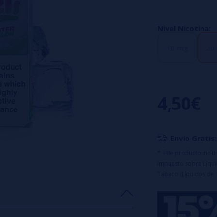
ráfaga de hielo
p
Porcentaje:
60% 
Nivel Nicotina:
Formato:
10ml
10 mg
20
10 mg y 20 mg
4,50€
Envío Gratis:
* Este producto incl
Impuesto sobre Líquid
Tabaco (Líquidos de 