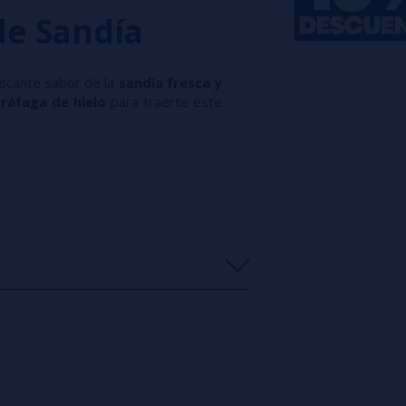
 de Sandía
scante sabor de la
sandía fresca y
e
ráfaga de hielo
para traerte este
s
0%
s
0%
s
0%
s
0%