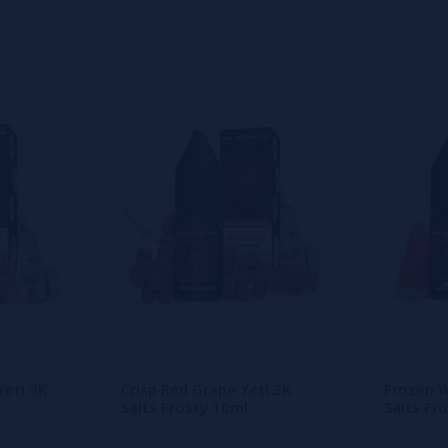
s
0%
s
o en dejar uno? ¡Tu opinión nos
Yeti 3K
Crisp Red Grape Yeti 3K
Frozen W
Salts Frosty 10ml
Salts Fr