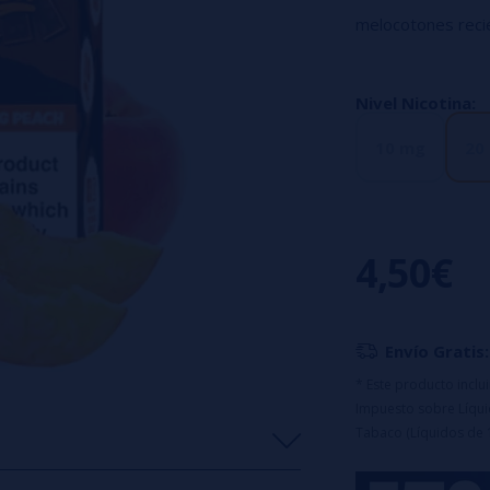
melocotones recié
te brindará un sa
Características:
Nivel Nicotina:
- Composición: 60
10 mg
20
- Presentación: F
- Opciones de nic
Este eliquid te s
la autenticidad 
4,50€
Yeti 3K Salts Pi
buscan una delici
Envío Gratis:
* Este producto incl
Impuesto sobre Líquid
Tabaco (Líquidos de 