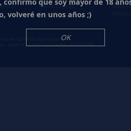
í, confirmo que soy mayor de 18 año
lquimia
Formas de pago
Política 
o, volveré en unos años ;)
Contacto
Política 
OK
enda de Cigarrillos Electrónicos
 - Local 26 - 41400 Écija (Sevilla) - 674 656 090