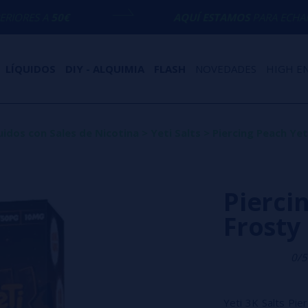
AQUÍ ESTAMOS
PARA ECHARTE UNA MANO
LÍQUIDOS
DIY - ALQUIMIA
FLASH
NOVEDADES
HIGH E
uidos con Sales de Nicotina
>
Yeti Salts
>
Piercing Peach Yet
Pierci
Frosty
0/5
Yeti 3K Salts Pier