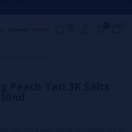
 CON CUALQUIER DUDA
(+34) 674 656 0
0
0
ND
¡Ofertas!
OUTLET
i 3K Salts Frosty 10ml
ng Peach Yeti 3K Salts
 10ml
cing Peach 10ml te invita a disfrutar del irresistible sabor de