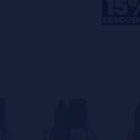
s
0%
s
0%
s
0%
s
0%
s
0%
o en dejar uno? ¡Tu opinión nos
s