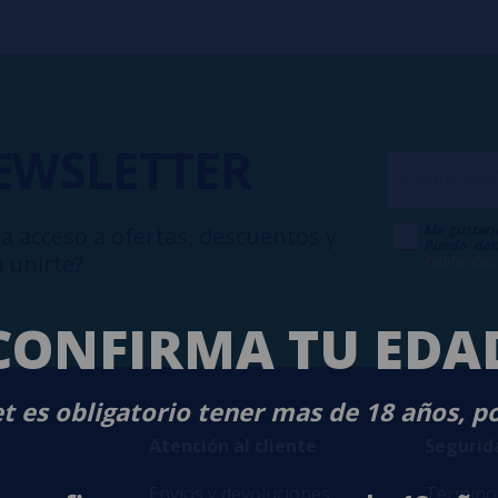
EWSLETTER
Me gustarí
a acceso a ofertas, descuentos y
Puedo dar
 unirte?
Publicidad
CONFIRMA TU EDA
t es obligatorio tener mas de 18 años, p
Atención al cliente
Segurid
Envíos y devoluciones
Términos