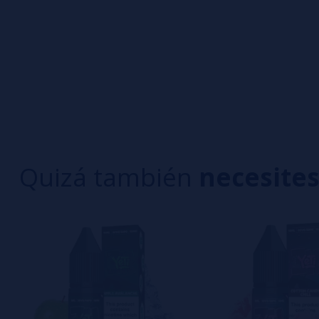
0/5
5 estrella
Sé el primero en dejar tu opinión
4 estrella
3 estrella
Escribe tu opinión sobre este producto
2 estrella
1 estrella
Aún no hay comentarios, ¿quieres ser el primer
interesa!
Quizá también
necesite