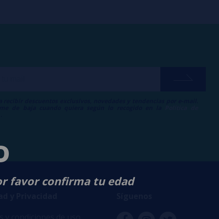
a recibir descuentos exclusivos, novedades y tendencias por e-mail.
me de baja cuando quiera según lo recogido en la
Política de
.
D
or favor confirma tu edad
ad y Privacidad
Síguenos
 y condiciones de uso