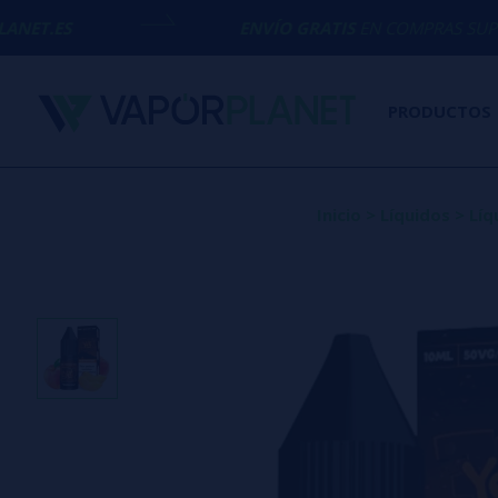
ENVÍO GRATIS
EN COMPRAS SUPERIORES A
50€
PRODUCTOS
Inicio
>
Líquidos
>
Líq