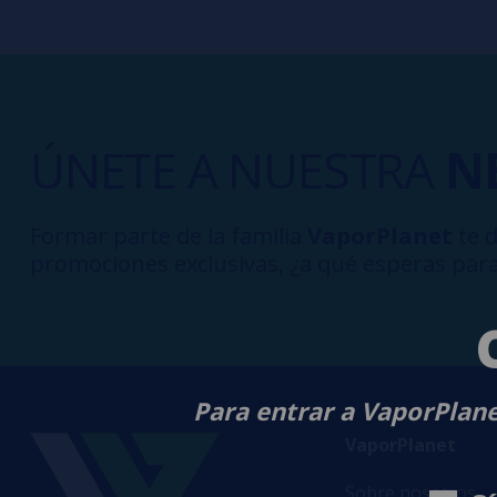
ÚNETE A NUESTRA
N
Formar parte de la familia
VaporPlanet
te d
promociones exclusivas, ¿a qué esperas para
Para entrar a VaporPlane
VaporPlanet
Sobre nosotros