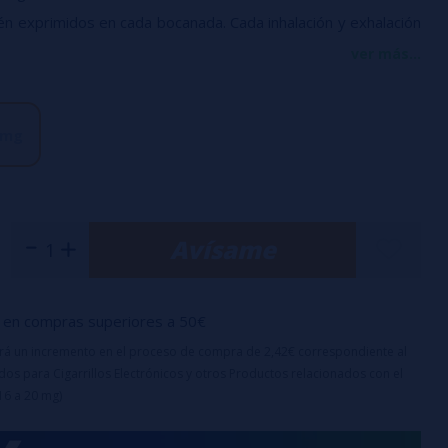
n exprimidos en cada bocanada. Cada inhalación y exhalación
bor jugoso y exquisito que te envolverá.
ver más...
% VG (glicerina vegetal) y 40% PG (propilenglicol)
 mg
rasco de 10 ml
otina: Disponible en concentraciones de 10 mg y 20 mg
umerge en una experiencia de vapeo única, donde la frescura y
del sabor a melocotón se hacen presentes en cada vaporada.
Avísame
ercing Peach 10ml es la elección perfecta para aquellos que
osa y jugosa explosión de sabor en su experiencia de vapeo.
en compras superiores a 50€
uirá un incremento en el proceso de compra de 2,42€ correspondiente al
os para Cigarrillos Electrónicos y otros Productos relacionados con el
16 a 20 mg)