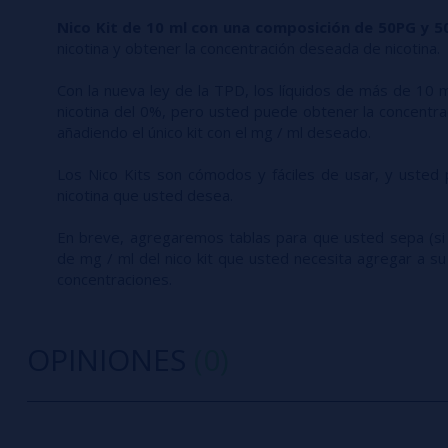
Nico Kit de 10 ml con una composición de 50PG y 5
nicotina y obtener la concentración deseada de nicotina.
Con la nueva ley de la TPD, los líquidos de más de 10 
nicotina del 0%, pero usted puede obtener la concentr
añadiendo el único kit con el mg / ml deseado.
Los Nico Kits son cómodos y fáciles de usar, y usted
nicotina que usted desea.
En breve, agregaremos tablas para que usted sepa (si 
de mg / ml del nico kit que usted necesita agregar a s
concentraciones.
OPINIONES
(0)
0/5
5 estrella