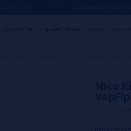
AQUÍ ESTAMOS
PARA ECHARTE UNA MAN
LÍQUIDOS
DIY - ALQUIMIA
FLASH
NOVEDADES
HIGH E
ALQUIMIA
>
Bases y Nicokits
>
NICO KITS
>
Nico Kit 50PG/50V
Nico K
VapFip
0/5
Nico Kit de 10 