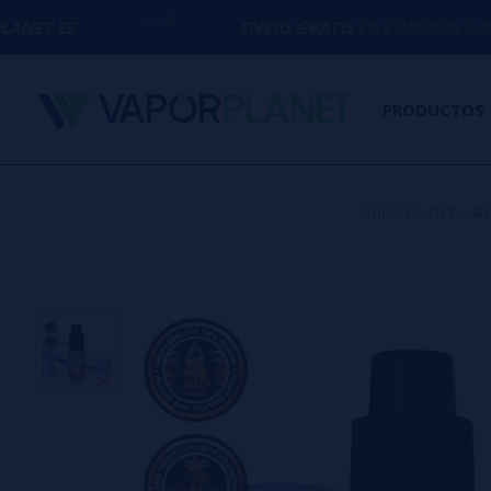
ENVÍO GRATIS
EN COMPRAS SUPERIORES A
50€
PRODUCTOS
Inicio
>
DIY - 