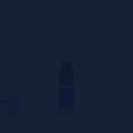
s
0%
s
0%
s
0%
s
0%
s
o en dejar uno? ¡Tu opinión nos