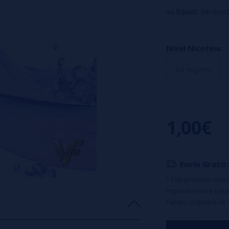
su líquido sin nic
Con la nueva ley
graduación de ni
Nivel Nicotina:
deseada de ese mi
00 mg/ml
1,00€
Envío Gratis:
* Este producto incl
Impuesto sobre Líquid
Tabaco (Líquidos de 