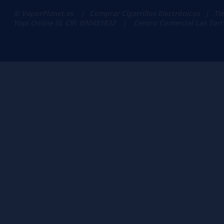
© VaporPlanet.es
|
Comprar Cigarrillos Electrónicos
|
Ti
Yopi Online SL CIF: B90451832
|
Centro Comercial Las Torres