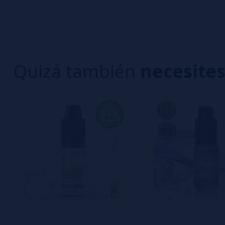
Sé el primero en dejar tu opinión
4 estrella
3 estrella
Escribe tu opinión sobre este producto
2 estrella
1 estrella
Quizá también
necesite
Aún no hay comentarios, ¿quieres ser el primer
interesa!