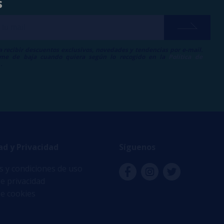
s
a recibir descuentos exclusivos, novedades y tendencias por e-mail.
me de baja cuando quiera según lo recogido en la
Política de
.
ad y Privacidad
Síguenos
 y condiciones de uso
de privacidad
de cookies