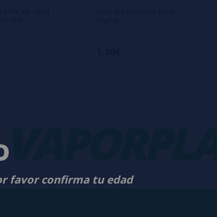
 100% VG 10ml -
Nico Kit 100%PG 10ml -
The Ark
VapFip
1,00€
APORPLAN
D
or favor confirma tu edad