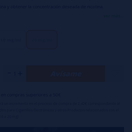
otina y obtener la concentración deseada de nicotina.
 de la TPD, los líquidos de más de 10ml deben ser con una
ver más...
cotina del 0%, pero usted puede obtener la concentración
smo líquido añadiendo el único kit con el mg / ml deseado.
10 mg/ml
20 mg/ml
Avísame
en compras superiores a 50€
uirá un incremento en el proceso de compra de 2,42€ correspondiente al
os para Cigarrillos Electrónicos y otros Productos relacionados con el
16 a 20 mg)