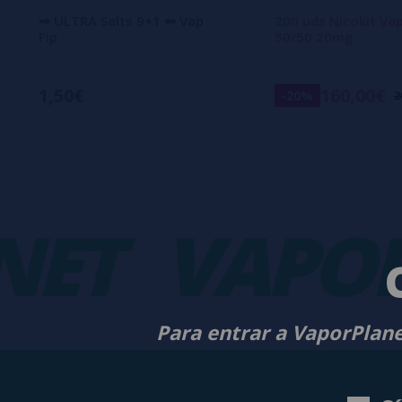
➡ ULTRA Salts 9+1 ⬅ Vap
200 uds Nicokit Va
Fip
50/50 20mg
1,50€
160,00€
-20%
2
T
VAPORP
Para entrar a VaporPlane