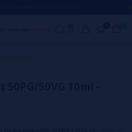
O CON CUALQUIER DUDA
(+34) 674 656 0
0
0
ND
¡Ofertas!
OUTLET
G 10ml - VapFip
it 50PG/50VG 10ml -
ml con una composición de 50PG y 50VG,
para mezclar con