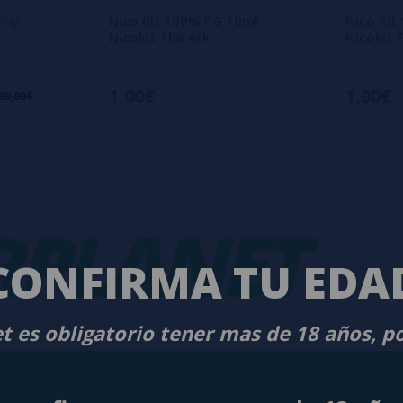
pFip
Nico Kit 100% PG 10ml -
Nico Kit
Nicokit The Ark
Nicokit 
1,00€
1,00€
00,00€
LANET
-
V
CONFIRMA TU EDA
t es obligatorio tener mas de 18 años, p