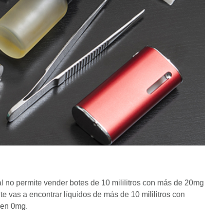
al no permite vender botes de 10 mililitros con más de 20mg
te vas a encontrar líquidos de más de 10 mililitros con
r en 0mg.