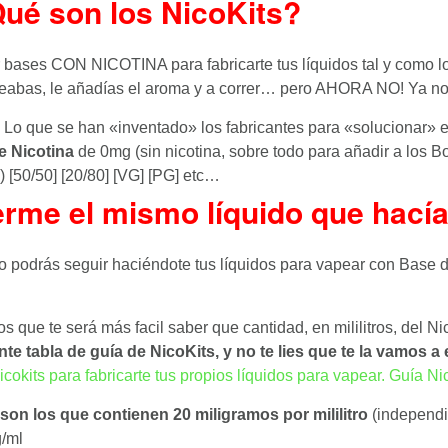
Qué son los NicoKits?
 bases CON NICOTINA para fabricarte tus líquidos tal y como l
deseabas, le añadías el aroma y a correr… pero AHORA NO! Ya no
Lo que se han «inventado» los fabricantes para «solucionar» 
e Nicotina
de 0mg (sin nicotina, sobre todo para añadir a los B
 [50/50] [20/80] [VG] [PG] etc…
rme el mismo líquido que hacía
 podrás seguir haciéndote tus líquidos para vapear con Base 
que te será más facil saber que cantidad, en mililitros, del Nic
nte tabla de guía de NicoKits, y no te lies que te la vamos a
son los que contienen 20 miligramos por mililitro
(independi
g/ml