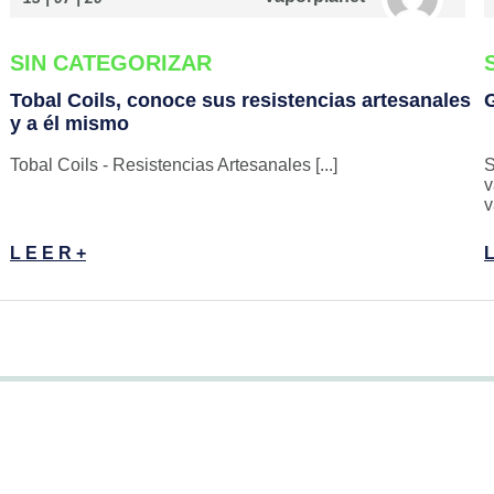
SIN CATEGORIZAR
Tobal Coils, conoce sus resistencias artesanales
G
y a él mismo
Tobal Coils - Resistencias Artesanales [...]
S
v
v
L E E R +
L