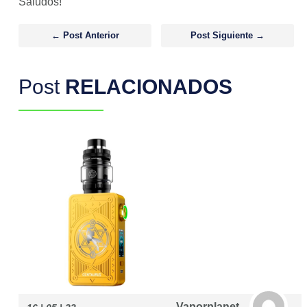
Saludos!
Post navigation
← Post Anterior
Post Siguiente →
Post
RELACIONADOS
Vaporplanet