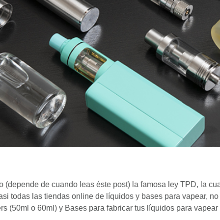
ado (depende de cuando leas éste post) la famosa ley TPD, la cu
asi todas las tiendas online de líquidos y bases para vapear, no 
ters (50ml o 60ml) y Bases para fabricar tus líquidos para vapea