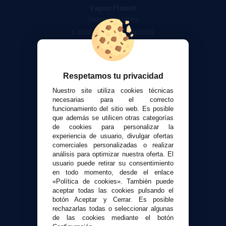
VaporPlanet
Sobre nosotros
Calculadora DIY Alquimia
Contacto
Atención al cliente
Respetamos tu privacidad
Envíos y devoluciones
Nuestro site utiliza cookies técnicas
Formas de pago
necesarias para el correcto
Contacto
funcionamiento del sitio web. Es posible
que además se utilicen otras categorías
de cookies para personalizar la
Seguridad y Privacidad
experiencia de usuario, divulgar ofertas
Términos y condiciones de uso
comerciales personalizadas o realizar
análisis para optimizar nuestra oferta. El
Política de privacidad
usuario puede retirar su consentimiento
Política de cookies
en todo momento, desde el enlace
«Política de cookies». También puede
aceptar todas las cookies pulsando el
botón Aceptar y Cerrar. Es posible
rechazarlas todas o seleccionar algunas
de las cookies mediante el botón