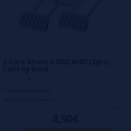
2-Core Aliens 0.30Ω Ni80 (2pcs) -
Coils by Scott
0/5
2*28G claptonado con 38G.
Single Coil de 0,60 Ω (aprox.).
Dual Coil de 0,30 Ω (aprox.).
ver más...
8,90€
7 vueltas.
Diámetro interior de 3 mm.