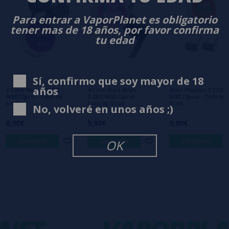
0/5
Sé el primero en dejar tu opinión
Para entrar a VaporPlanet es obligatorio
tener mas de 18 años, por favor confirma
Escribe tu opinión sobre este producto
tu edad
Aún no hay comentarios, ¿quieres ser el
primero en dejar uno? ¡Tu opinión nos
Sí, confirmo que soy mayor de 18
interesa!
años
2-Core Aliens 0.17Ω
4-Core Boro Alien
Alien Clapton 0.27Ω
Ni80 (2pcs) - Coils by
0.28Ω Ni80 (2pcs) -
Ni80 (2pcs) - Coils by
Scott
Coils by Scott
Scott
No, volveré en unos años ;)
8,90€
9,80€
9,90€
comprar
comprar
comprar
OK