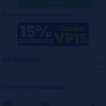
Comprar
Se venden en paquetes de 10 unidades.
Envío Gratis:
en compras superiores a 50€
OPINIONES
(0)
5 estrellas
0%
4 estrellas
0%
Quizá también
necesites
3 estrellas
0%
2 estrellas
0%
1 estrellas
0%
NEW
NEW