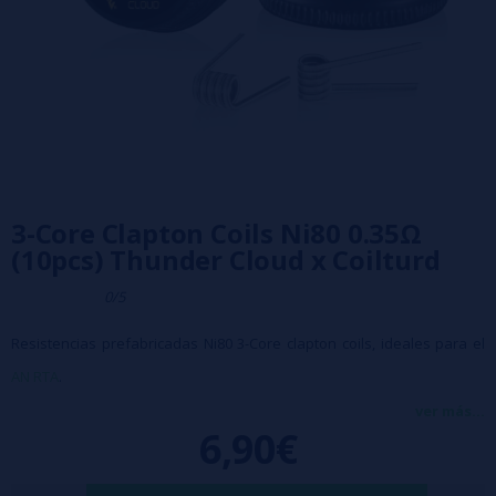
3-Core Clapton Coils Ni80 0.35Ω
(10pcs) Thunder Cloud x Coilturd
0/5
Resistencias prefabricadas Ni80 3-Core clapton coils, ideales para el
AN RTA
.
28G x 3/36G.
ver más...
6,90€
5 vueltas en un diámetro interior de 3 mm.
0,35 ohm en configuración de resistencia simple.