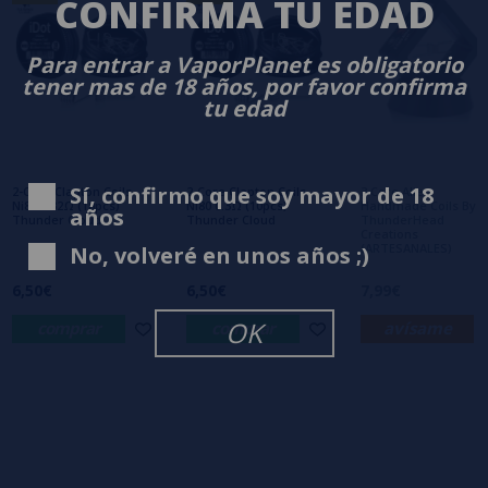
CONFIRMA TU EDAD
0/5
Sé el primero en dejar tu opinión
Para entrar a VaporPlanet es obligatorio
Escribe tu opinión sobre este producto
tener mas de 18 años, por favor confirma
tu edad
Aún no hay comentarios, ¿quieres ser el
primero en dejar uno? ¡Tu opinión nos
interesa!
Sí, confirmo que soy mayor de 18
2-Core Clapton Coils
2-Core Clapton Coils
3 Core Alien
Ni80 0.32Ω (10pcs)
Ni80 0.3Ω (10pcs)
Handmade Coils By
años
Thunder Cloud
Thunder Cloud
ThunderHead
Creations
(ARTESANALES)
No, volveré en unos años ;)
6,50€
6,50€
7,99€
OK
comprar
comprar
avísame