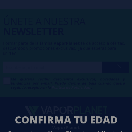
ÚNETE A NUESTRA
NEWSLETTER
Formar parte de la familia
VaporPlanet
te da acceso a ofertas,
descuentos y promociones exclusivas, ¿a qué esperas para
unirte?
Me gustaría recibir descuentos exclusivos, novedades y
tendencias por e-mail. Puedo darme de baja cuando quiera
según lo recogido en la
Política de Publicidad
.
CONFIRMA TU EDAD
VaporPlanet