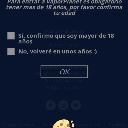
Para entrar a VaporPlanet es obligatorio
Sobre nosotros
tener mas de 18 años, por favor confirma
Calculadora DIY Alquimia
tu edad
Contacto
Atención al cliente
Sí, confirmo que soy mayor de 18
Envíos y devoluciones
años
Formas de pago
No, volveré en unos años ;)
Contacto
Seguridad y Privacidad
OK
Términos y condiciones de uso
Política de privacidad
Política de cookies
© VaporPlanet.es
|
Comprar Cigarrillos Electrónicos
|
Tienda de