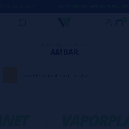
N CUALQUIER DUDA
(+34) 674 656 090 / INFO@VAPORPLANET.E
0
Inicio
>
Marcas
>
Ambar
AMBAR
No se han encontrado productos
NET
-
VAPORPL