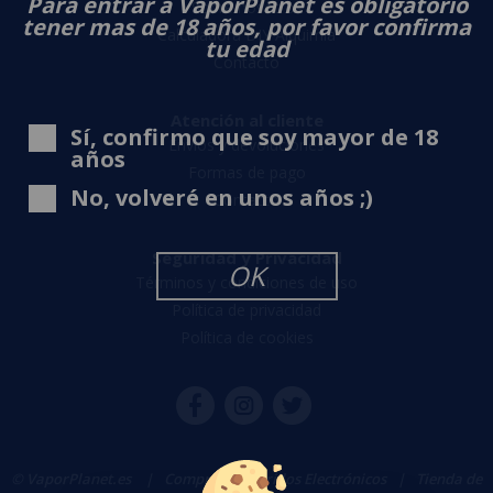
Para entrar a VaporPlanet es obligatorio
Sobre nosotros
tener mas de 18 años, por favor confirma
Calculadora DIY Alquimia
tu edad
Contacto
Atención al cliente
Sí, confirmo que soy mayor de 18
Envíos y devoluciones
años
Formas de pago
No, volveré en unos años ;)
Contacto
Seguridad y Privacidad
OK
Términos y condiciones de uso
Política de privacidad
Política de cookies
© VaporPlanet.es
|
Comprar Cigarrillos Electrónicos
|
Tienda de