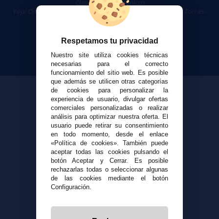
Cigarrillos Electrónicos
Yopi Online SL CIF: B90451832
|
Centro Comercial Las Torres -
Local 26 - 41400 Écija (Sevilla) - 674 656 090
Respetamos tu privacidad
Nuestro site utiliza cookies técnicas
necesarias para el correcto
funcionamiento del sitio web. Es posible
que además se utilicen otras categorías
de cookies para personalizar la
experiencia de usuario, divulgar ofertas
comerciales personalizadas o realizar
análisis para optimizar nuestra oferta. El
usuario puede retirar su consentimiento
en todo momento, desde el enlace
«Política de cookies». También puede
aceptar todas las cookies pulsando el
botón Aceptar y Cerrar. Es posible
rechazarlas todas o seleccionar algunas
de las cookies mediante el botón
Configuración.