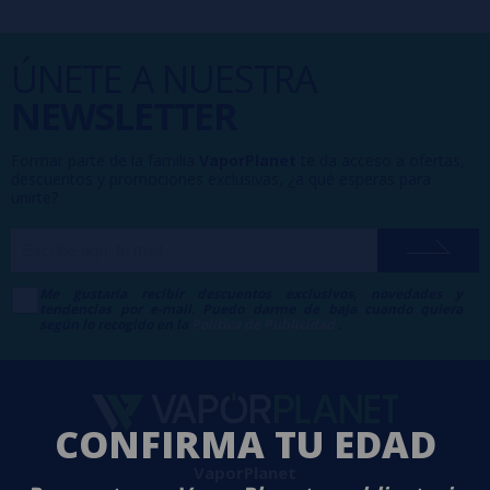
ÚNETE A NUESTRA
NEWSLETTER
Formar parte de la familia
VaporPlanet
te da acceso a ofertas,
descuentos y promociones exclusivas, ¿a qué esperas para
unirte?
Me gustaría recibir descuentos exclusivos, novedades y
tendencias por e-mail. Puedo darme de baja cuando quiera
según lo recogido en la
Política de Publicidad
.
CONFIRMA TU EDAD
VaporPlanet