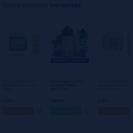
Quizá también
necesites
3 estrellas
0%
2 estrellas
0%
1 estrellas
0%
0/5
Sé el primero en dejar tu opinión
Escribe tu opinión sobre este producto
Aún no hay comentarios, ¿quieres ser el
primero en dejar uno? ¡Tu opinión nos
interesa!
Aroma ABSINTHE /
Aroma Agrinio 30ml
Aroma AGRINIO Atmo
ABSENTA Atmos Lab
(Longfill 120ml) -
Lab 10ml Aromas
10ml
Atmos Lab
Atmos Lab ⬅
5,80€
10,90€
5,80€
avísame
comprar
avísame