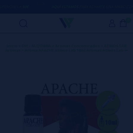
IORES A
50€
AQUÍ ESTAMOS
PARA ECHARTE UNA MANO CON CUA
0
Inicio
>
DIY - ALQUIMIA
>
Aromas Concentrados
>
ATMOS LAB
Aromas
>
Aroma APACHE Atmos Lab 10ml Aromas Atmos Lab ⬅