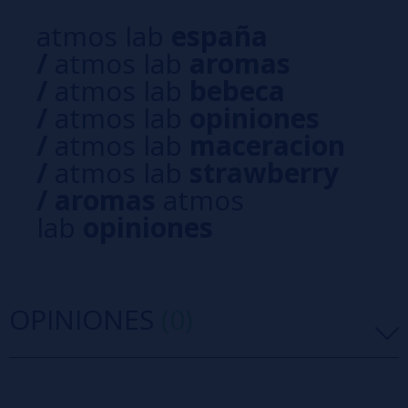
atmos lab
españa
/
atmos lab
aromas
/
atmos lab
bebeca
/
atmos lab
opiniones
/
atmos lab
maceracion
/
atmos lab
strawberry
/
aromas
atmos
lab
opiniones
OPINIONES
(0)
5 estrellas
0%
4 estrellas
0%