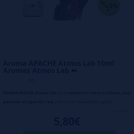
Aroma APACHE Atmos Lab 10ml
Aromas Atmos Lab ⬅
0/5
AROMA APACHE Atmos Lab
es un
auténtico sabor a tabaco, muy
parecido al cigarrillo real
, y ofrece un maravilloso regusto.
➽ Se recomienda una concentración del: 5%
ver más...
5,80€
➽
Tiempo de maceración recomendado: 15 días