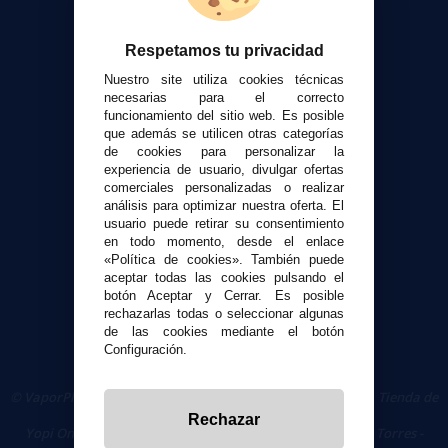
Contacto
Respetamos tu privacidad
Atención al cliente
Nuestro site utiliza cookies técnicas
Envíos y devoluciones
necesarias para el correcto
funcionamiento del sitio web. Es posible
Formas de pago
que además se utilicen otras categorías
Contacto
de cookies para personalizar la
experiencia de usuario, divulgar ofertas
comerciales personalizadas o realizar
Seguridad y Privacidad
análisis para optimizar nuestra oferta. El
Términos y condiciones de uso
usuario puede retirar su consentimiento
Política de privacidad
en todo momento, desde el enlace
«Política de cookies». También puede
Política de cookies
aceptar todas las cookies pulsando el
botón Aceptar y Cerrar. Es posible
rechazarlas todas o seleccionar algunas
de las cookies mediante el botón
Configuración.
© VaporPlanet.es
|
Comprar Cigarrillos Electrónicos
|
Tienda de
Cigarrillos Electrónicos
Rechazar
Yopi Online SL CIF: B90451832
|
Centro Comercial Las Torres -