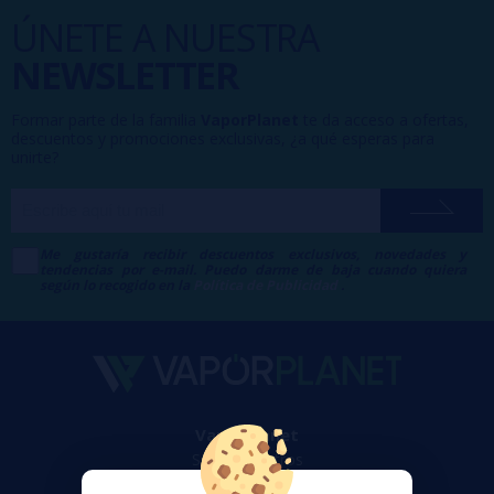
ÚNETE A NUESTRA
NEWSLETTER
Formar parte de la familia
VaporPlanet
te da acceso a ofertas,
descuentos y promociones exclusivas, ¿a qué esperas para
unirte?
Me gustaría recibir descuentos exclusivos, novedades y
tendencias por e-mail. Puedo darme de baja cuando quiera
según lo recogido en la
Política de Publicidad
.
VaporPlanet
Sobre nosotros
Calculadora DIY Alquimia