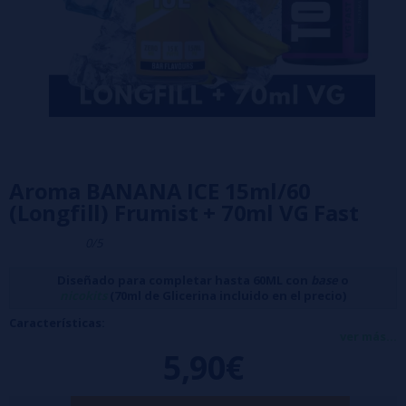
Aroma BANANA ICE 15ml/60
(Longfill) Frumist + 70ml VG Fast
0/5
Diseñado para completar hasta 60ML con
base
o
nicokits
(70ml de Glicerina incluido en el precio)
Características:
ver más...
Porcentaje: 100% PG
5,90€
Formato: 15ml de aroma en botella de 60
Capacidad del bote: 60ml
🔹
Este producto es un aroma y debe diluirse con PG, VG o VPG antes