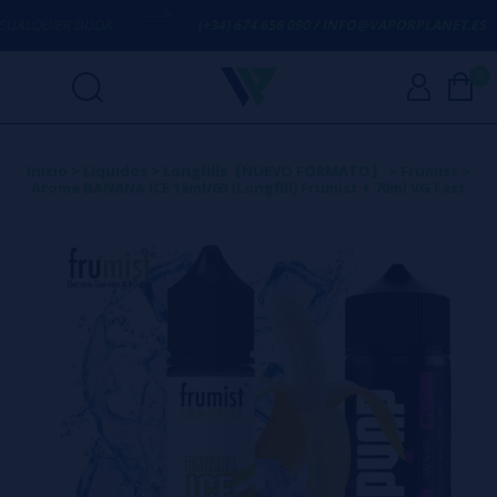
LQUIER DUDA
(+34) 674 656 090 / INFO@VAPORPLANET.ES
0
Inicio
>
Líquidos
>
Longfills【NUEVO FORMATO】
>
Frumist
>
Aroma BANANA ICE 15ml/60 (Longfill) Frumist + 70ml VG Fast