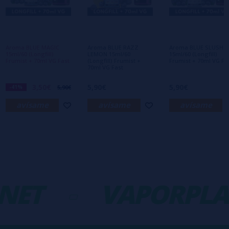
Aún no hay comentarios, ¿quieres ser el
primero en dejar uno? ¡Tu opinión nos
interesa!
Aroma BLUE MAGIC
Aroma BLUE RAZZ
Aroma BLUE SLUSH
15ml/60 (Longfill)
LEMON 15ml/60
15ml/60 (Longfill)
Frumist + 70ml VG Fast
(Longfill) Frumist +
Frumist + 70ml VG Fa
70ml VG Fast
3,50€
5,90€
5,90€
-41%
5,90€
avísame
avísame
avísame
NET
-
VAPORPLA