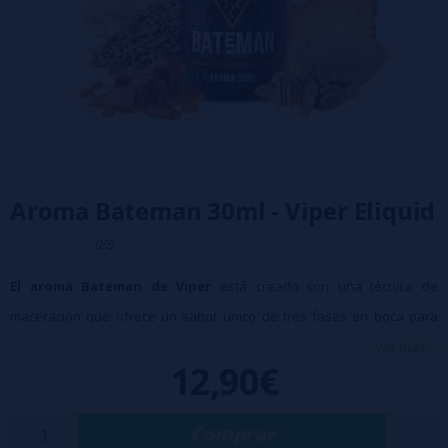
Aroma Bateman 30ml - Viper Eliquid
0/5
El aroma Bateman de
Viper
está creado con una técnica de
maceración que ofrece un sabor único de tres fases en boca para
degustar tabaco dulce, caramelo, vainilla con notas secas y un
ver más...
12,90€
ingrediente secreto.
Características:
Botella de 30 ml
Comprar
Tapón a prueba de niños