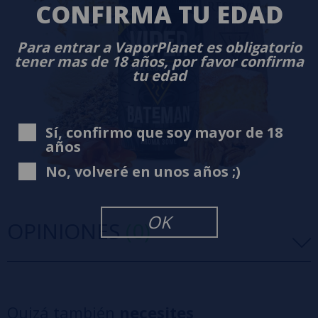
CONFIRMA TU EDAD
Para entrar a VaporPlanet es obligatorio
tener mas de 18 años, por favor confirma
tu edad
Sí, confirmo que soy mayor de 18
años
No, volveré en unos años ;)
OK
OPINIONES
(0)
5 estrellas
0%
4 estrellas
0%
Quizá también
necesites
3 estrellas
0%