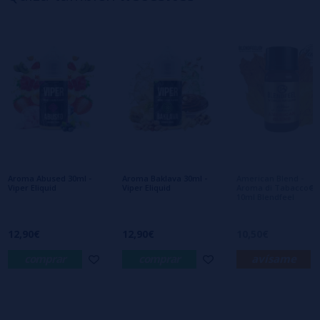
2 estrellas
0%
1 estrellas
0%
0/5
Sé el primero en dejar tu opinión
Escribe tu opinión sobre este producto
Aún no hay comentarios, ¿quieres ser el
primero en dejar uno? ¡Tu opinión nos
interesa!
Aroma Abused 30ml -
Aroma Baklava 30ml -
American Blend -
Viper Eliquid
Viper Eliquid
Aroma di Tabacco®
10ml Blendfeel
12,90€
12,90€
10,50€
comprar
comprar
avísame