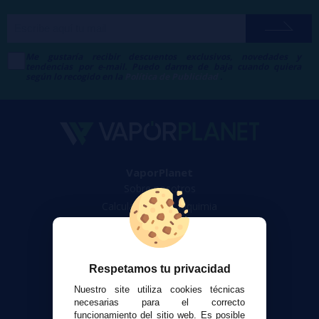
Me gustaría recibir descuentos exclusivos, novedades y
tendencias por e-mail. Puedo darme de baja cuando quiera
según lo recogido en la
Política de Publicidad
.
VaporPlanet
Sobre nosotros
Calculadora DIY Alquimia
Contacto
Atención al cliente
Respetamos tu privacidad
Envíos y devoluciones
Nuestro site utiliza cookies técnicas
Formas de pago
necesarias para el correcto
Contacto
funcionamiento del sitio web. Es posible