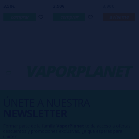
3,50€
3,90€
3,90€
comprar
comprar
avísame
-
VAPORPLANET
ÚNETE A NUESTRA
NEWSLETTER
Formar parte de la familia
VaporPlanet
te da acceso a ofertas,
descuentos y promociones exclusivas, ¿a qué esperas para
unirte?