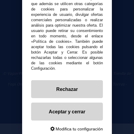
que además se utilicen otras categorías
de cookies para personalizar la
Seguridad y Privacidad
experiencia de usuario, divulgar ofertas
Términos y condiciones de uso
comerciales personalizadas o realizar
análisis para optimizar nuestra oferta. El
Política de privacidad
usuario puede retirar su consentimiento
Política de cookies
en todo momento, desde el enlace
«Política de cookies». También puede
aceptar todas las cookies pulsando el
botón Aceptar y Cerrar. Es posible
rechazarlas todas o seleccionar algunas
de las cookies mediante el botón
Configuración.
© VaporPlanet.es
|
Comprar Cigarrillos Electrónicos
|
Tienda de
Cigarrillos Electrónicos
Yopi Online SL CIF: B90451832
|
Centro Comercial Las Torres -
Rechazar
Local 26 - 41400 Écija (Sevilla) - 674 656 090
Aceptar y cerrar
Modifica tu configuración