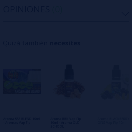
OPINIONES
(0)
5 estrellas
0%
4 estrellas
0%
Quizá también
necesites
3 estrellas
0%
2 estrellas
0%
1 estrellas
0%
0/5
Sé el primero en dejar tu opinión
Escribe tu opinión sobre este producto
Aún no hay comentarios, ¿quieres ser el
primero en dejar uno? ¡Tu opinión nos
interesa!
Aroma 555 BLEND 10ml
Aroma BBK Vap Fip
Aroma BLACKBERRY
- Aromas Vap Fip
10ml - Aroma OLD
GINS Vap Fip 10ml
SCHOOL