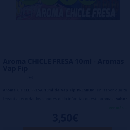
Aroma CHICLE FRESA 10ml - Aromas
Vap Fip
0/5
Aroma CHICLE FRESA 10ml de Vap Fip PREMIUM
, un sabor que te
llevará a recordar los sabores de la infancia con este aroma a
sabor
a chicle de fresa
.
ver más...
3,50€
➽ Concentración: Sabores TABACO 7-12% / Aromas FRUTALES Y
OTROS 10-15%