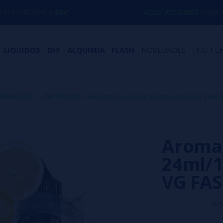
A
50€
AQUÍ ESTAMOS
PARA ECHARTE UNA 
LÍQUIDOS
DIY - ALQUIMIA
FLASH
NOVEDADES
HIGH E
FORMATO】
>
DR FROST
>
Aroma Coconut Lemonade Ice 24ml/1
Aroma
24ml/12
VG FAS
0/5