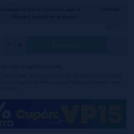
a completar hasta 120ml con
base
o
nicokits
(70ml de
Glicerina incluido en el precio)
sión del suave coco con la frescura de la limonada gaseosa,
ver más...
de un toque helado que aporta una sensación revitalizante
Comprar
ml con 24ml de aroma (100% PG)
en compras superiores a 50€
 de niños
 días
uirá un incremento en el proceso de compra de 4,36€ correspondiente al
os para Cigarrillos Electrónicos y otros Productos relacionados con el
ste producto es un aroma y debe diluirse
0 a 15 mg)