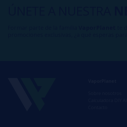
ÚNETE A NUESTRA
N
Formar parte de la familia
VaporPlanet
te d
promociones exclusivas, ¿a qué esperas para
VaporPlanet
Sobre nosotros
Calculadora DIY A
Contacto