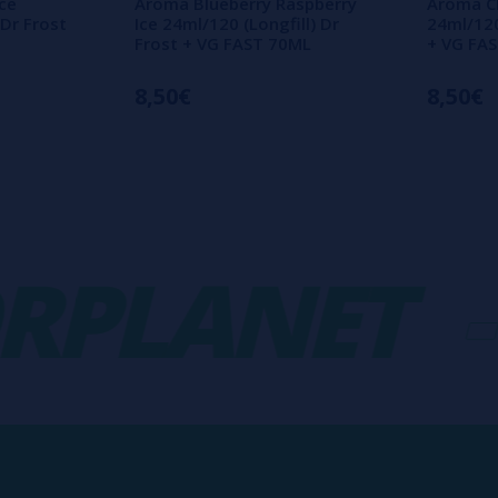
Ice
Aroma Blueberry Raspberry
Aroma Ch
 Dr Frost
Ice 24ml/120 (Longfill) Dr
24ml/120
Frost + VG FAST 70ML
+ VG FA
8,50€
8,50€
LANET
-
V