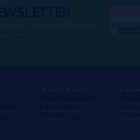
EWSLETTER
Me gustarí
a acceso a ofertas, descuentos y
Puedo dar
 unirte?
Publicidad
Atención al cliente
Segurid
Envíos y devoluciones
Términos
lquimia
Formas de pago
Política 
Contacto
Política 