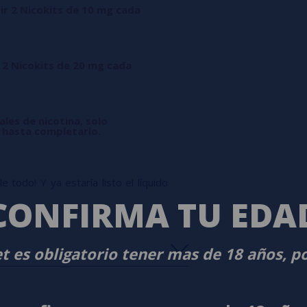
ir 2 Nicokits de 10 mg cada
 2 Nicokits de 20 mg cada
ales de nicotina, solo
l hasta completarlo.
 todo! Y ya estaría listo el líquido
CONFIRMA TU EDA
t es obligatorio tener mas de 18 años, p
s
0%
s
0%