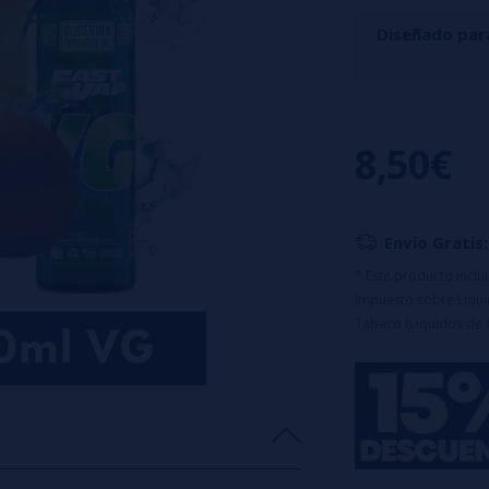
Diseñado par
Disfruta de la fu
todo acompañado 
8,50€
en cada calada.
Características:
Botella de 120
Envío Gratis:
Tapón a prueba
Maceración: 2-7
* Este producto incl
Impuesto sobre Líquid
Advertencia:
e
Tabaco (Líquidos de 