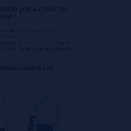
zarlo para crear tu
pear?
conómica y personalizable para los
antes con
aromas concentrados
, se
mezclar con
nicokits
para crear un
 120 ml.
También puedes rellenarlo
TES DE LA VG O PG Y VG