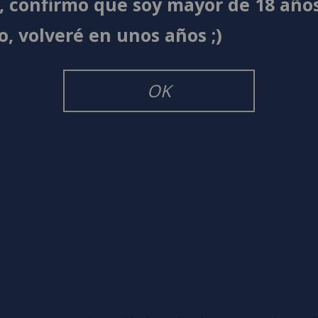
í, confirmo que soy mayor de 18 año
s
0%
o, volveré en unos años ;)
s
0%
s
0%
s
OK
o en dejar uno? ¡Tu opinión nos