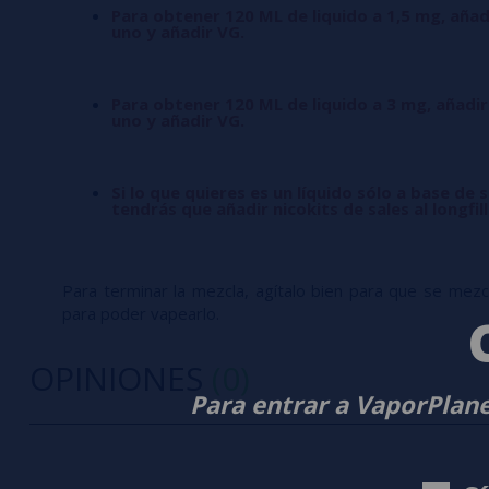
Para obtener 120 ML de liquido a 1,5 mg, añad
uno y añadir VG.
Para obtener 120 ML de liquido a 3 mg, añadir
uno y añadir VG.
Si lo que quieres es un líquido sólo a base de s
tendrás que añadir nicokits de sales al longfil
Para terminar la mezcla, agítalo bien para que se mezcle
para poder vapearlo.
OPINIONES
(0)
Para entrar a VaporPlane
0/5
5 estrella
Sé el primero en dejar tu opinión
4 estrella