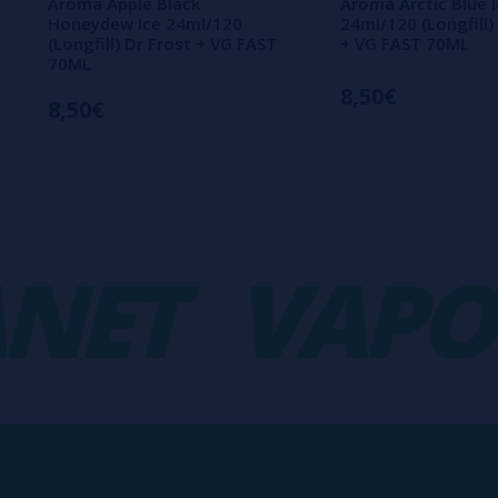
Aroma Apple Black
Aroma Arctic Blue 
Honeydew Ice 24ml/120
24ml/120 (Longfill)
(Longfill) Dr Frost + VG FAST
+ VG FAST 70ML
70ML
8,50€
8,50€
ET
VAPORP