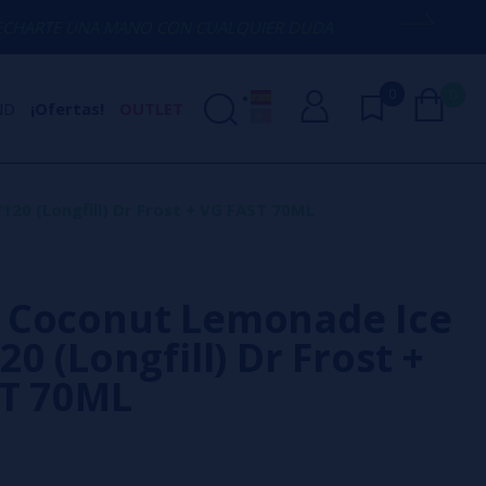
MANO CON CUALQUIER DUDA
(+34) 674 6
0
0
ND
¡Ofertas!
OUTLET
20 (Longfill) Dr Frost + VG FAST 70ML
 Coconut Lemonade Ice
0 (Longfill) Dr Frost +
T 70ML