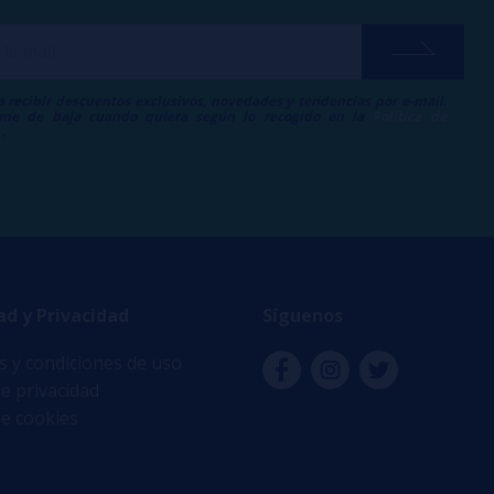
a recibir descuentos exclusivos, novedades y tendencias por e-mail.
me de baja cuando quiera según lo recogido en la
Política de
.
ad y Privacidad
Síguenos
 y condiciones de uso
de privacidad
de cookies