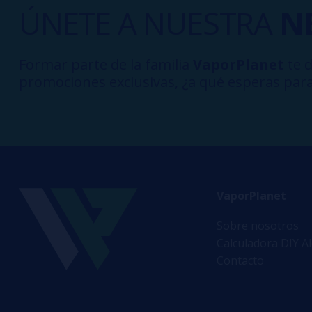
ÚNETE A NUESTRA
N
Formar parte de la familia
VaporPlanet
te d
promociones exclusivas, ¿a qué esperas para
VaporPlanet
Sobre nosotros
Calculadora DIY A
Contacto