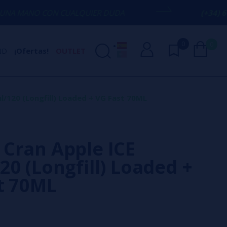
N CUALQUIER DUDA
(+34) 674 656 090 /
0
0
ND
¡Ofertas!
OUTLET
/120 (Longfill) Loaded + VG Fast 70ML
Cran Apple ICE
20 (Longfill) Loaded +
t 70ML