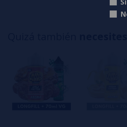
S
3 estrella
Escribe tu opinión sobre este producto
N
2 estrella
1 estrella
Quizá también
necesite
Aún no hay comentarios, ¿quieres ser el primer
interesa!