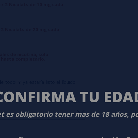
ir 2 Nicokits de 10 mg cada
 2 Nicokits de 20 mg cada
ales de nicotina, solo
l hasta completarlo.
 todo! Y ya estaría listo el líquido
CONFIRMA TU EDA
t es obligatorio tener mas de 18 años, p
s
0%
s
0%