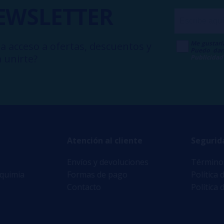
EWSLETTER
Me gustarí
a acceso a ofertas, descuentos y
Puedo dar
 unirte?
Publicidad
Atención al cliente
Segurid
Envíos y devoluciones
Términos
lquimia
Formas de pago
Política 
Contacto
Política 