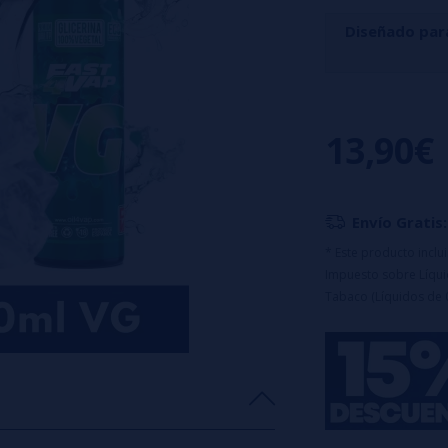
Diseñado par
Loaded Cran Ap
refrescante y sa
13,90€
intensos se comp
Características:
Botella de 120
Envío Gratis:
Tapón a prueba
Maceración: 15
* Este producto incl
Impuesto sobre Líquid
Advertencia:
e
Tabaco (Líquidos de 