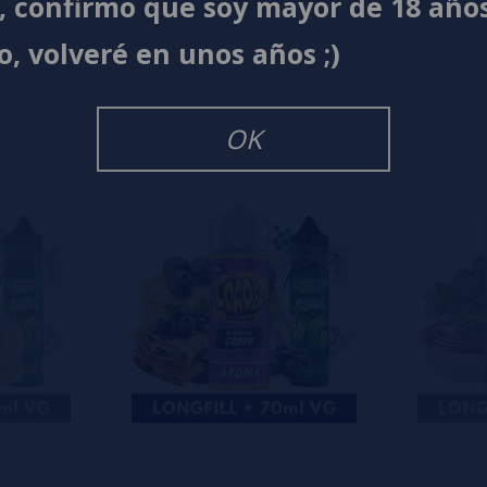
í, confirmo que soy mayor de 18 año
s
0%
o, volveré en unos años ;)
s
0%
s
0%
s
OK
o en dejar uno? ¡Tu opinión nos