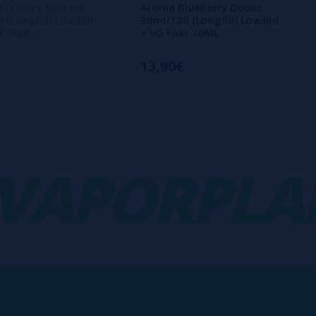
ueberry Custard
Aroma Blueberry Donut
 (Longfill) Loaded
30ml/120 (Longfill) Loaded
t 70ML
+ VG Fast 70ML
13,90€
PORPLANE