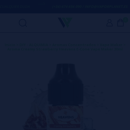
ALQUIER DUDA
(+34) 674 656 090 / INFO@VAPORPLANET.ES
0
Inicio
>
DIY - ALQUIMIA
>
Aromas Concentrados
>
Vape Maker
>
Aroma Creamy Strawberry Heavens E-Cone Vape Maker 30ml