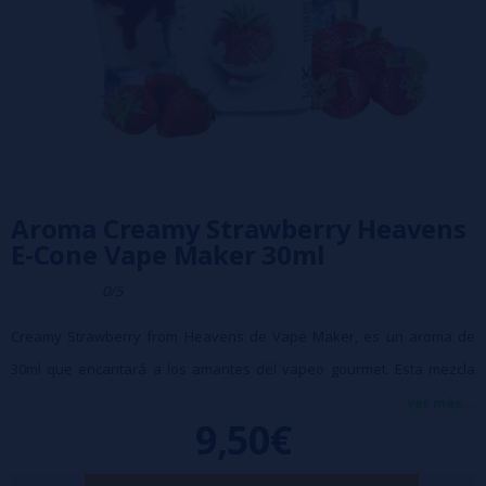
Aroma Creamy Strawberry Heavens
E-Cone Vape Maker 30ml
0/5
Creamy Strawberry from Heavens de Vape Maker, es un aroma de
30ml que encantará a los amantes del vapeo gourmet. Esta mezcla
única captura la esencia del cremoso helado de fresa, con un toque
ver más...
9,50€
dulce y cremoso con cada calada.
Dosis recomendada: 7-15% en base 50/50