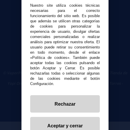
Nuestro site utiliza cookies técnicas
necesarias para el correcto
Seguridad y Privacidad
funcionamiento del sitio web. Es posible
Términos y condiciones de uso
que además se utilicen otras categorías
de cookies para personalizar la
Política de privacidad
experiencia de usuario, divulgar ofertas
Política de cookies
comerciales personalizadas o realizar
análisis para optimizar nuestra oferta. El
usuario puede retirar su consentimiento
en todo momento, desde el enlace
«Política de cookies». También puede
aceptar todas las cookies pulsando el
botón Aceptar y Cerrar. Es posible
© VaporPlanet.es
|
Comprar Cigarrillos Electrónicos
|
Tienda de
rechazarlas todas o seleccionar algunas
Cigarrillos Electrónicos
de las cookies mediante el botón
Yopi Online SL CIF: B90451832
|
Centro Comercial Las Torres -
Configuración.
Local 26 - 41400 Écija (Sevilla) - 674 656 090
Rechazar
Aceptar y cerrar