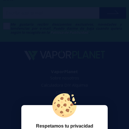
Me gustaría recibir descuentos exclusivos, novedades y
tendencias por e-mail. Puedo darme de baja cuando quiera
según lo recogido en la
Política de Publicidad
.
VaporPlanet
Sobre nosotros
Calculadora DIY Alquimia
Contacto
Atención al cliente
Envíos y devoluciones
Formas de pago
Respetamos tu privacidad
Contacto