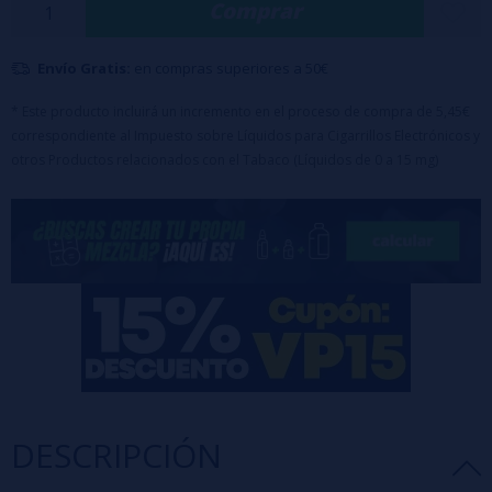
Comprar
➽ Se recomienda una disolución de un 20%, dependiendo de tu
gusto
Envío Gratis:
en compras superiores a 50€
➽
Tiempo maceración 21 Días.
* Este producto incluirá un incremento en el proceso de compra de 5,45€
correspondiente al Impuesto sobre Líquidos para Cigarrillos Electrónicos y
otros Productos relacionados con el Tabaco (Líquidos de 0 a 15 mg)
DESCRIPCIÓN