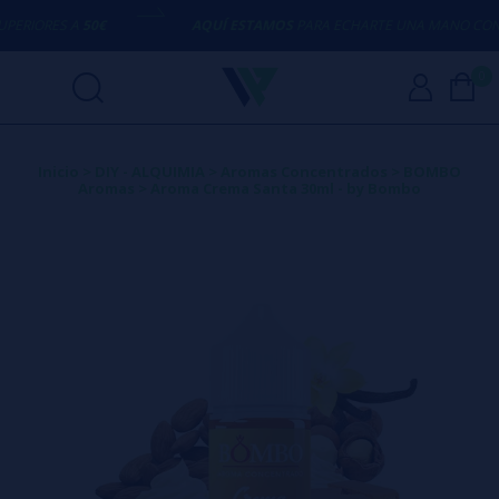
ORES A
50€
AQUÍ ESTAMOS
PARA ECHARTE UNA MANO CON CUA
0
Inicio
>
DIY - ALQUIMIA
>
Aromas Concentrados
>
BOMBO
Aromas
>
Aroma Crema Santa 30ml - by Bombo