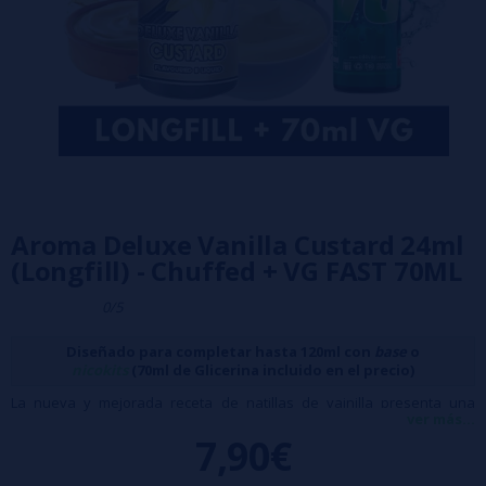
Aroma Deluxe Vanilla Custard 24ml
(Longfill) - Chuffed + VG FAST 70ML
0/5
Diseñado para completar hasta 120ml con
base
o
nicokits
(70ml de Glicerina incluido en el precio)
La nueva y mejorada receta de natillas de vainilla presenta una
ver más...
mayor concentración de aroma, intensificando su sabor cremoso y
7,90€
envolvente. Cada bocanada resalta la suavidad y riqueza de la