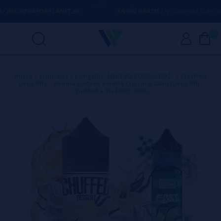
/ INFO@VAPORPLANET.ES
ENVÍO GRATIS
EN COMPRAS SUPERIORE
0
Inicio
>
Líquidos
>
Longfills【NUEVO FORMATO】
>
Chuffed
Longfills
>
Aroma Deluxe Vanilla Custard 24ml (Longfill) -
Chuffed + VG FAST 70ML