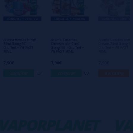
Escribe tu opinión sobre este producto
Aún no hay comentarios, ¿quieres ser el
primero en dejar uno? ¡Tu opinión nos
interesa!
Aroma Blends Hizen
Aroma Caramel
Aroma Cookies and
24ml (Longfill) -
Cheesecake 24ml
Cream 24ml (Longfill)
Chuffed + VG FAST
(Longfill) - Chuffed +
Chuffed + VG FAST
70ML
VG FAST 70ML
70ML
7,90€
7,90€
7,90€
comprar
comprar
avísame
VAPORPLANET
VA