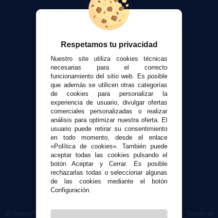
Sobre nosotros
Calculadora DIY Alquimia
Contacto
Respetamos tu privacidad
Atención al cliente
Nuestro site utiliza cookies técnicas
Envíos y devoluciones
necesarias para el correcto
funcionamiento del sitio web. Es posible
Formas de pago
que además se utilicen otras categorías
Contacto
de cookies para personalizar la
experiencia de usuario, divulgar ofertas
comerciales personalizadas o realizar
Seguridad y Privacidad
análisis para optimizar nuestra oferta. El
Términos y condiciones de uso
usuario puede retirar su consentimiento
Política de privacidad
en todo momento, desde el enlace
«Política de cookies». También puede
Política de cookies
aceptar todas las cookies pulsando el
botón Aceptar y Cerrar. Es posible
rechazarlas todas o seleccionar algunas
de las cookies mediante el botón
Configuración.
© VaporPlanet.es
|
Comprar Cigarrillos Electrónicos
|
Tienda de