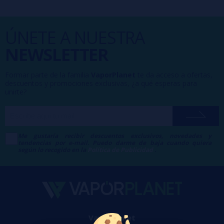
ÚNETE A NUESTRA
NEWSLETTER
Formar parte de la familia
VaporPlanet
te da acceso a ofertas,
descuentos y promociones exclusivas, ¿a qué esperas para
unirte?
Me gustaría recibir descuentos exclusivos, novedades y
tendencias por e-mail. Puedo darme de baja cuando quiera
según lo recogido en la
Política de Publicidad
.
VaporPlanet