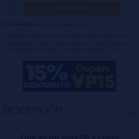
vainilla, ofreciendo un vapeo inigualable.
Avísame
Características principales:
Botella PET de 120 ml con 24 ml de concentrado de aroma.
Envío Gratis:
en compras superiores a 50€
Equipado con tapón de seguridad a prueba de niños.
Tiempo de maceración recomendado: 15 días.
* Este producto incluirá un incremento en el proceso de compra de 4,36€
Nota importante:
Este producto es un concentrado aromático y
correspondiente al Impuesto sobre Líquidos para Cigarrillos Electrónicos y
requiere dilución antes de su uso.
otros Productos relacionados con el Tabaco (Líquidos de 0 a 15 mg)
DESCRIPCIÓN
Qué es un longfill y como