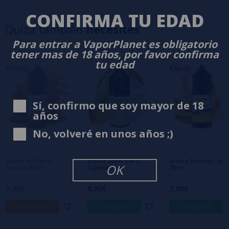
5 estrellas
0%
CONFIRMA TU EDAD
4 estrellas
0%
Quizá también
necesites
3 estrellas
0%
Para entrar a VaporPlanet es obligatorio
2 estrellas
0%
tener mas de 18 años, por favor confirma
1 estrellas
0%
tu edad
0/5
Sé el primero en dejar tu opinión
Escribe tu opinión sobre este producto
Sí, confirmo que soy mayor de 18
años
No, volveré en unos años ;)
Aún no hay comentarios, ¿quieres ser el
primero en dejar uno? ¡Tu opinión nos
interesa!
Aroma 4U Blend
Aroma Apple Pie V2
Aroma Banana Capel
OK
Capella 30ml
Capella 30ml
30ml
7,90€
8,90€
7,90€
avísame
comprar
comprar