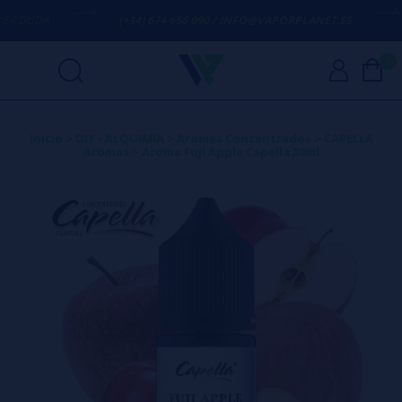
R DUDA
(+34) 674 656 090 / INFO@VAPORPLANET.ES
0
Inicio
>
DIY - ALQUIMIA
>
Aromas Concentrados
>
CAPELLA
Aromas
>
Aroma Fuji Apple Capella 30ml