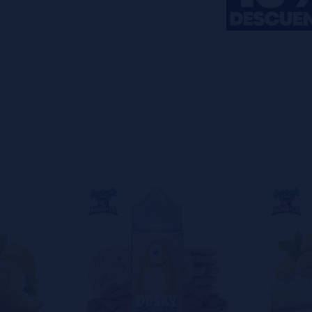
s
0%
s
0%
s
0%
s
0%
s
0%
o en dejar uno? ¡Tu opinión nos
s