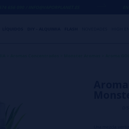
/ INFO@VAPORPLANET.ES
ENVÍO GRATIS
EN
LÍQUIDOS
DIY - ALQUIMIA
FLASH
NOVEDADES
HIGH E
MIA
>
Aromas Concentrados
>
Monster Aromas
>
Aroma GOU
Aroma 
Monst
0/5
Una mezcla vertig