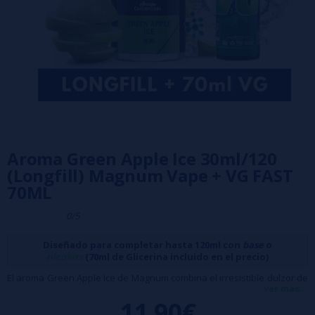
Aroma Green Apple Ice 30ml/120
(Longfill) Magnum Vape + VG FAST
70ML
0/5
Diseñado para completar hasta 120ml con
base
o
nicokits
(70ml de Glicerina incluido en el precio)
El aroma Green Apple Ice de Magnum combina el irresistible dulzor de
ver más...
la manzana verde con una intensa sensación de frescor, creando una
11,90€