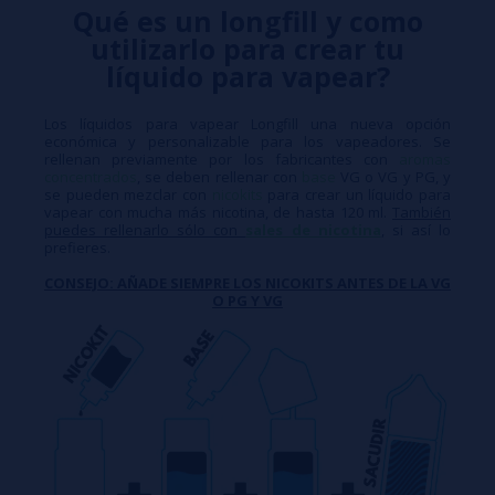
Qué es un longfill y como
utilizarlo para crear tu
líquido para vapear?
Los líquidos para vapear Longfill una nueva opción
económica y personalizable para los vapeadores. Se
rellenan previamente por los fabricantes con
aromas
concentrados
, se deben rellenar con
base
VG o VG y PG, y
se pueden mezclar con
nicokits
para crear un líquido para
vapear con mucha más nicotina, de hasta 120 ml.
También
puedes rellenarlo sólo con
sales de nicotina
, si así lo
prefieres.
CONSEJO: AÑADE SIEMPRE LOS NICOKITS ANTES DE LA VG
O PG Y VG