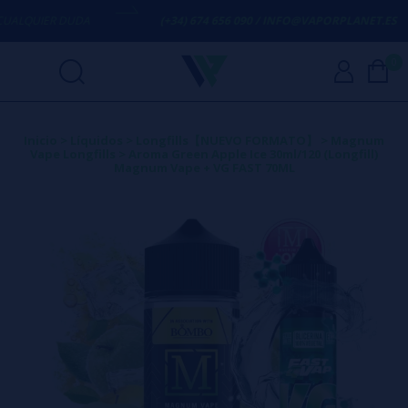
QUIER DUDA
(+34) 674 656 090 / INFO@VAPORPLANET.ES
0
Inicio
>
Líquidos
>
Longfills【NUEVO FORMATO】
>
Magnum
Vape Longfills
>
Aroma Green Apple Ice 30ml/120 (Longfill)
Magnum Vape + VG FAST 70ML