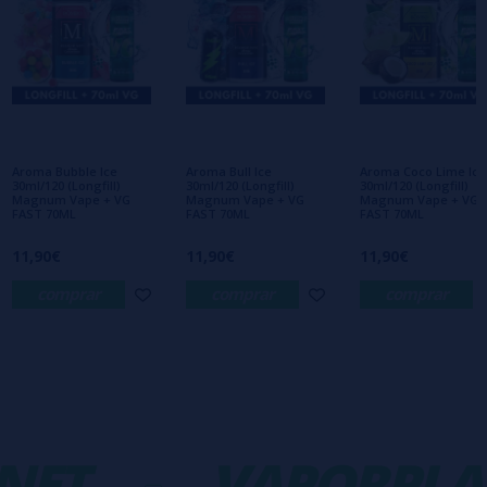
Escribe tu opinión sobre este producto
Aún no hay comentarios, ¿quieres ser el
primero en dejar uno? ¡Tu opinión nos
interesa!
Aroma Bubble Ice
Aroma Bull Ice
Aroma Coco Lime Ice
30ml/120 (Longfill)
30ml/120 (Longfill)
30ml/120 (Longfill)
Magnum Vape + VG
Magnum Vape + VG
Magnum Vape + VG
FAST 70ML
FAST 70ML
FAST 70ML
11,90€
11,90€
11,90€
comprar
comprar
comprar
ET
-
VAPORPLA