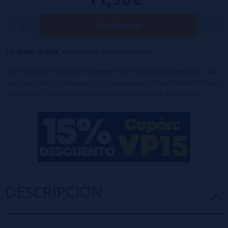
mezcla vibrante y refrescante que te hará sentir como en un paraíso
helado.
Avísame
Características:
Botella de 120ml con 30ml de aroma
Envío Gratis:
en compras superiores a 50€
Tapón de seguridad a prueba de niños
Dilución recomendada: 25%
* Este producto incluirá un incremento en el proceso de compra de 5,45€
Tiempo de maceración: 7 días
Importante:
Es un aroma concentrado y debe mezclarse con PG,
correspondiente al Impuesto sobre Líquidos para Cigarrillos Electrónicos y
VG o VPG antes de su uso.
otros Productos relacionados con el Tabaco (Líquidos de 0 a 15 mg)
DESCRIPCIÓN