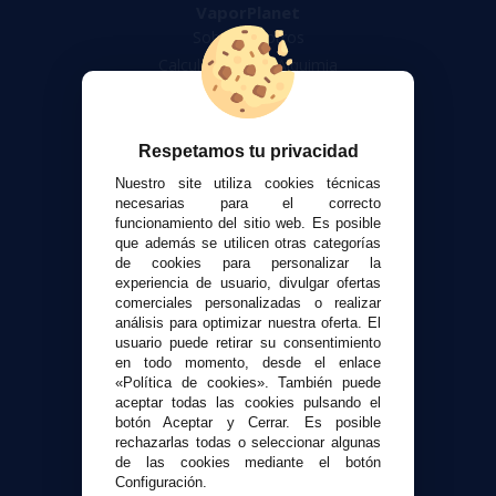
VaporPlanet
Sobre nosotros
Calculadora DIY Alquimia
Contacto
Atención al cliente
Respetamos tu privacidad
Envíos y devoluciones
Nuestro site utiliza cookies técnicas
Formas de pago
necesarias para el correcto
funcionamiento del sitio web. Es posible
Contacto
que además se utilicen otras categorías
de cookies para personalizar la
experiencia de usuario, divulgar ofertas
Seguridad y Privacidad
comerciales personalizadas o realizar
Términos y condiciones de uso
análisis para optimizar nuestra oferta. El
Política de privacidad
usuario puede retirar su consentimiento
en todo momento, desde el enlace
Política de cookies
«Política de cookies». También puede
aceptar todas las cookies pulsando el
botón Aceptar y Cerrar. Es posible
rechazarlas todas o seleccionar algunas
de las cookies mediante el botón
Configuración.