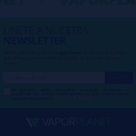
ÚNETE A NUESTRA
NEWSLETTER
Formar parte de la familia
VaporPlanet
te da acceso a ofertas,
descuentos y promociones exclusivas, ¿a qué esperas para
unirte?
Me gustaría recibir descuentos exclusivos, novedades y
tendencias por e-mail. Puedo darme de baja cuando quiera
según lo recogido en la
Política de Publicidad
.