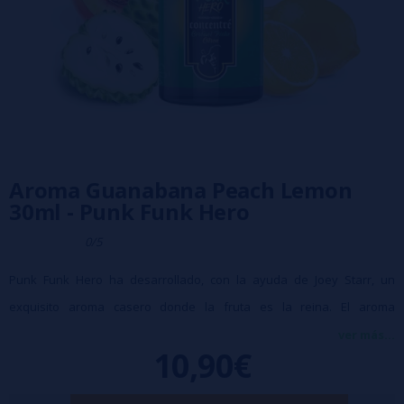
Aroma Guanabana Peach Lemon
30ml - Punk Funk Hero
0/5
Punk Funk Hero ha desarrollado, con la ayuda de Joey Starr, un
exquisito aroma casero donde la fruta es la reina. El aroma
Guanabana Melocotón Limón nos sumerge en un universo fascinante
ver más...
10,90€
compuesto por la guanábana con sabores dulces y ácidos. Esta fruta
de tierras lejanas se mezcla con un intenso jugo de limón y unos