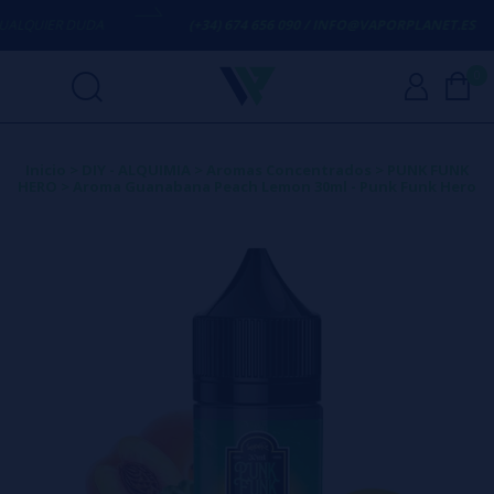
LQUIER DUDA
(+34) 674 656 090 / INFO@VAPORPLANET.ES
0
Inicio
>
DIY - ALQUIMIA
>
Aromas Concentrados
>
PUNK FUNK
HERO
>
Aroma Guanabana Peach Lemon 30ml - Punk Funk Hero