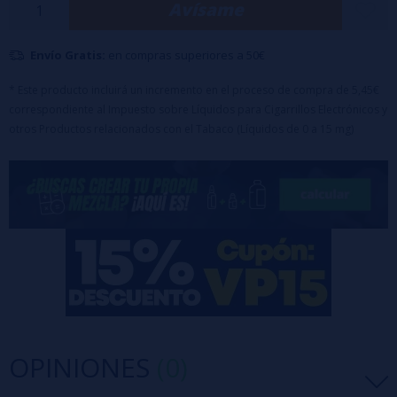
Avísame
delicados melocotones. ¡El diseñador francés deleita a los entusiastas
del bricolaje al revelar un aroma brillantemente elaborado!
Envío Gratis:
en compras superiores a 50€
El consejo de dosificación a continuación es para una dosis de 50%
* Este producto incluirá un incremento en el proceso de compra de 5,45€
correspondiente al Impuesto sobre Líquidos para Cigarrillos Electrónicos y
PG / 50% VG. Agregue un poco de aroma si su nivel de VG es más alto
otros Productos relacionados con el Tabaco (Líquidos de 0 a 15 mg)
y viceversa.
Dosis recomendada: 15% en comparación con su base
Maceración: 15 días
OPINIONES
(0)