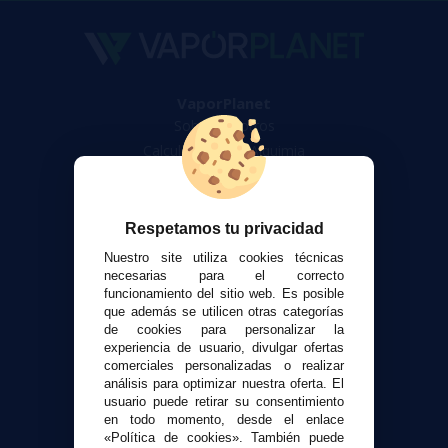
VaporPlanet
Sobre nosotros
Calculadora DIY Alquimia
Contacto
Atención al cliente
Respetamos tu privacidad
Envíos y devoluciones
Nuestro site utiliza cookies técnicas
Formas de pago
necesarias para el correcto
funcionamiento del sitio web. Es posible
Contacto
que además se utilicen otras categorías
de cookies para personalizar la
experiencia de usuario, divulgar ofertas
Seguridad y Privacidad
comerciales personalizadas o realizar
Términos y condiciones de uso
análisis para optimizar nuestra oferta. El
Política de privacidad
usuario puede retirar su consentimiento
en todo momento, desde el enlace
Política de cookies
«Política de cookies». También puede