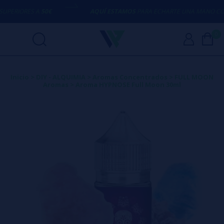
RIORES A
50€
AQUÍ ESTAMOS
PARA ECHARTE UNA MANO CON C
0
Inicio
>
DIY - ALQUIMIA
>
Aromas Concentrados
>
FULL MOON
Aromas
>
Aroma HYPNOSE Full Moon 30ml