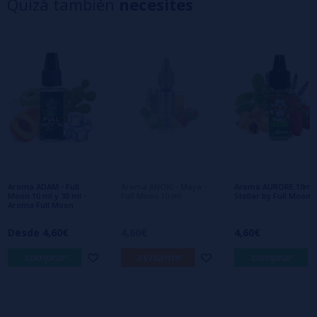
Quizá también
necesites
3 estrellas
0%
2 estrellas
0%
1 estrellas
0%
0/5
Sé el primero en dejar tu opinión
Escribe tu opinión sobre este producto
Aún no hay comentarios, ¿quieres ser el
primero en dejar uno? ¡Tu opinión nos
interesa!
Aroma ADAM - Full
Aroma ANOKI - Maya -
Aroma AURORE 10ml
Moon 10 ml y 30 ml -
Full Moon 10 ml
Stellar by Full Moon
Aroma Full Moon
Desde 4,60€
4,60€
4,60€
comprar
avísame
comprar