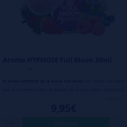
Aroma HYPNOSE Full Moon 30ml
0/5
El aroma HYPNOSE de la marca Full Moon
nos ofrece una sabor
que es la intensa fusión de algodón de azúcar, violeta, arándano y
frutos rojos.
ver más...
9,95€
Tamaño: 30ml
Disolución: 15% de aroma en una base 50/50 PG / VG
Comprar
Exclusivamente para mezclar con base, no consumir