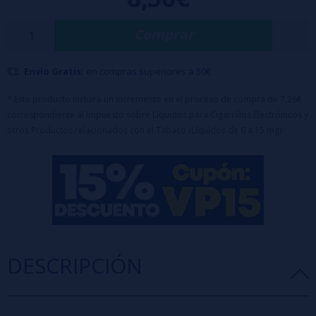
ácido
te hará sentir como si estuvieras saboreando una bebida
refrescante en pleno verano.
Comprar
Características:
✔ Base: 100% PG
Envío Gratis:
en compras superiores a 50€
✔ Formato: 24ml (en botella de 120ml)
* Este producto incluirá un incremento en el proceso de compra de 7,26€
✔ Maceración recomendada: 2 a 7 días
correspondiente al Impuesto sobre Líquidos para Cigarrillos Electrónicos y
otros Productos relacionados con el Tabaco (Líquidos de 0 a 15 mg)
✔ Sin nicotina
DESCRIPCIÓN