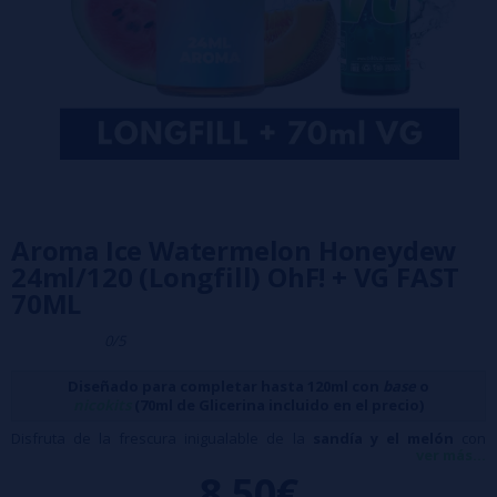
Aroma Ice Watermelon Honeydew
24ml/120 (Longfill) OhF! + VG FAST
70ML
0/5
Diseñado para completar hasta 120ml con
base
o
nicokits
(70ml de Glicerina incluido en el precio)
Disfruta de la frescura inigualable de la
sandía y el melón
con
ver más...
este
aroma longfill
. Su equilibrio entre
dulzor y un ligero toque
8,50€