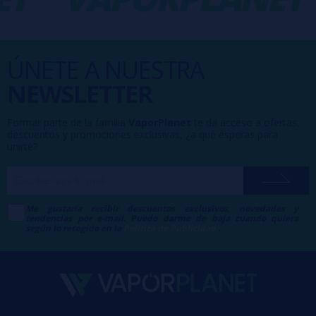
ÚNETE A NUESTRA
NEWSLETTER
Formar parte de la familia
VaporPlanet
te da acceso a ofertas,
descuentos y promociones exclusivas, ¿a qué esperas para
unirte?
Me gustaría recibir descuentos exclusivos, novedades y
tendencias por e-mail. Puedo darme de baja cuando quiera
según lo recogido en la
Política de Publicidad
.