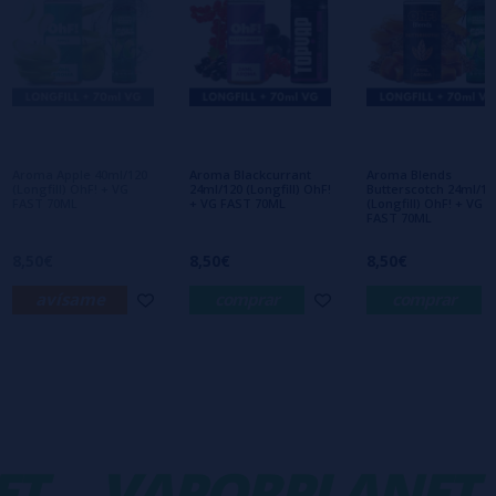
Escribe tu opinión sobre este producto
Aún no hay comentarios, ¿quieres ser el
primero en dejar uno? ¡Tu opinión nos
interesa!
Aroma Apple 40ml/120
Aroma Blackcurrant
Aroma Blends
(Longfill) OhF! + VG
24ml/120 (Longfill) OhF!
Butterscotch 24ml/12
FAST 70ML
+ VG FAST 70ML
(Longfill) OhF! + VG
FAST 70ML
8,50€
8,50€
8,50€
avísame
comprar
comprar
T
VAPORPLANET