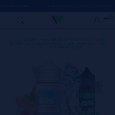
PERIORES A
50€
AQUÍ ESTAMOS
PARA ECHARTE UNA MANO CON 
0
Inicio
>
Líquidos
>
Longfills【NUEVO FORMATO】
>
OHF!
LONGFILLS
>
Aroma Ice Watermelon Honeydew 24ml/120
(Longfill) OhF! + VG FAST 70ML