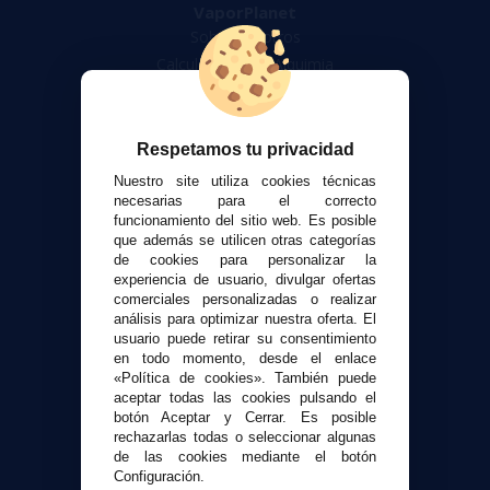
VaporPlanet
Sobre nosotros
Calculadora DIY Alquimia
Contacto
Atención al cliente
Respetamos tu privacidad
Envíos y devoluciones
Nuestro site utiliza cookies técnicas
Formas de pago
necesarias para el correcto
funcionamiento del sitio web. Es posible
Contacto
que además se utilicen otras categorías
de cookies para personalizar la
experiencia de usuario, divulgar ofertas
Seguridad y Privacidad
comerciales personalizadas o realizar
Términos y condiciones de uso
análisis para optimizar nuestra oferta. El
Política de privacidad
usuario puede retirar su consentimiento
en todo momento, desde el enlace
Política de cookies
«Política de cookies». También puede
aceptar todas las cookies pulsando el
botón Aceptar y Cerrar. Es posible
rechazarlas todas o seleccionar algunas
de las cookies mediante el botón
Configuración.