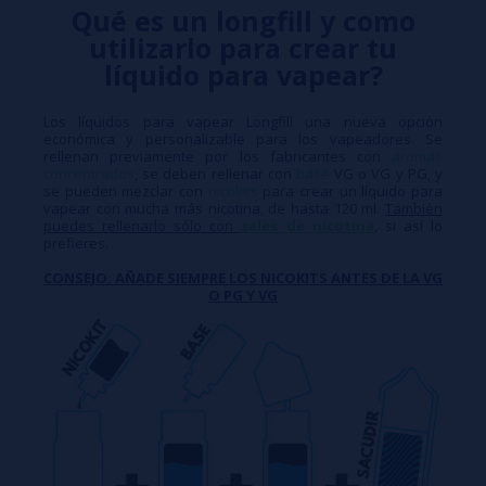
Qué es un longfill y como
utilizarlo para crear tu
líquido para vapear?
Los líquidos para vapear Longfill una nueva opción
económica y personalizable para los vapeadores. Se
rellenan previamente por los fabricantes con
aromas
concentrados
, se deben rellenar con
base
VG o VG y PG, y
se pueden mezclar con
nicokits
para crear un líquido para
vapear con mucha más nicotina, de hasta 120 ml.
También
puedes rellenarlo sólo con
sales de nicotina
, si así lo
prefieres.
CONSEJO: AÑADE SIEMPRE LOS NICOKITS ANTES DE LA VG
O PG Y VG