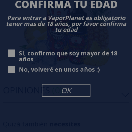
CONFIRMA TU EDAD
Para entrar a VaporPlanet es obligatorio
tener mas de 18 años, por favor confirma
tu edad
Sí, confirmo que soy mayor de 18
años
No, volveré en unos años ;)
OPINIONES
(0)
OK
5 estrellas
0%
4 estrellas
0%
Quizá también
necesites
3 estrellas
0%