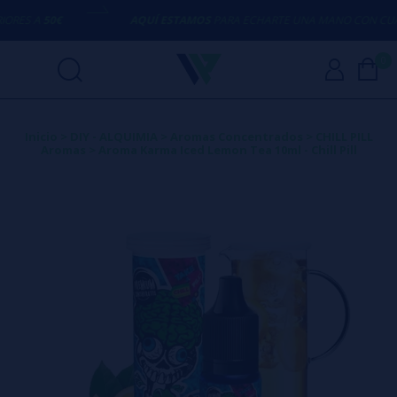
ES A
50€
AQUÍ ESTAMOS
PARA ECHARTE UNA MANO CON CUALQ
0
Inicio
>
DIY - ALQUIMIA
>
Aromas Concentrados
>
CHILL PILL
Aromas
>
Aroma Karma Iced Lemon Tea 10ml - Chill Pill