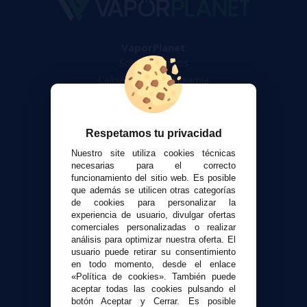
VaporPlanet
Sobre nosotros
Calculadora DIY Alquimia
Contacto
Atención al cliente
Respetamos tu privacidad
Envíos y devoluciones
Nuestro site utiliza cookies técnicas
Formas de pago
necesarias para el correcto
funcionamiento del sitio web. Es posible
Contacto
que además se utilicen otras categorías
de cookies para personalizar la
experiencia de usuario, divulgar ofertas
Seguridad y Privacidad
comerciales personalizadas o realizar
Términos y condiciones de uso
análisis para optimizar nuestra oferta. El
Política de privacidad
usuario puede retirar su consentimiento
en todo momento, desde el enlace
Política de cookies
«Política de cookies». También puede
aceptar todas las cookies pulsando el
botón Aceptar y Cerrar. Es posible