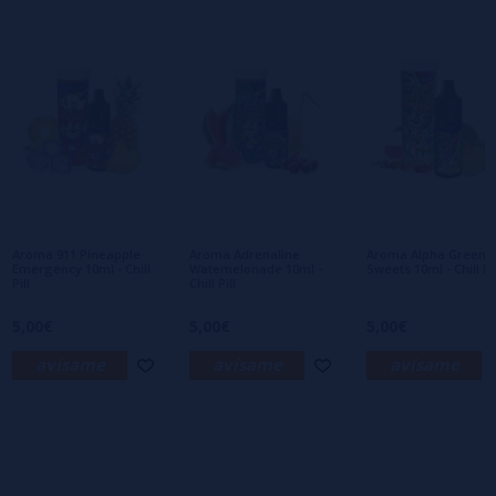
2 estrellas
0%
1 estrellas
0%
0/5
Sé el primero en dejar tu opinión
Escribe tu opinión sobre este producto
Aún no hay comentarios, ¿quieres ser el
primero en dejar uno? ¡Tu opinión nos
interesa!
Aroma 911 Pineapple
Aroma Adrenaline
Aroma Alpha Greenhi
Emergency 10ml - Chill
Watemelonade 10ml -
Sweets 10ml - Chill Pil
Pill
Chill Pill
5,00€
5,00€
5,00€
avísame
avísame
avísame