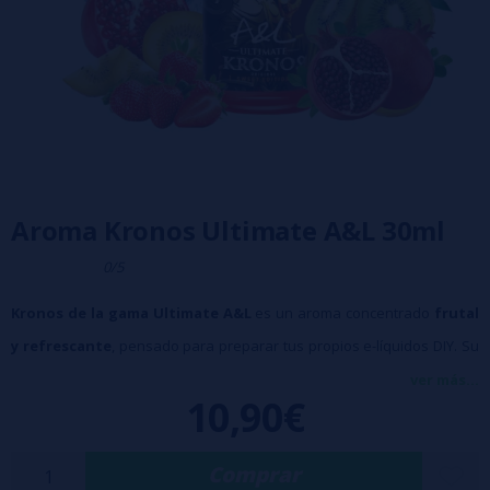
Aroma Kronos Ultimate A&L 30ml
0/5
Kronos de la gama Ultimate A&L
es un aroma concentrado
frutal
y refrescante
, pensado para preparar tus propios e-líquidos DIY. Su
perfil combina
kiwi amarillo, fresa y granada
, logrando un sabor
ver más...
10,90€
fresco. Un trío fresco de kiwi amarillo, fresa y granada en un aroma
A&L DIY.
Comprar
⚡ Modo de uso recomendado: