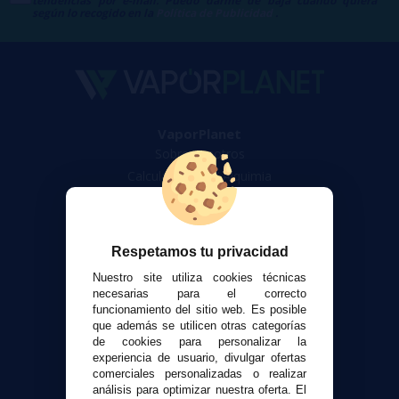
tendencias por e-mail. Puedo darme de baja cuando quiera
según lo recogido en la
Política de Publicidad
.
VaporPlanet
Sobre nosotros
Calculadora DIY Alquimia
Contacto
Atención al cliente
Respetamos tu privacidad
Envíos y devoluciones
Nuestro site utiliza cookies técnicas
Formas de pago
necesarias para el correcto
Contacto
funcionamiento del sitio web. Es posible
que además se utilicen otras categorías
de cookies para personalizar la
Seguridad y Privacidad
experiencia de usuario, divulgar ofertas
comerciales personalizadas o realizar
Términos y condiciones de uso
análisis para optimizar nuestra oferta. El
Política de privacidad