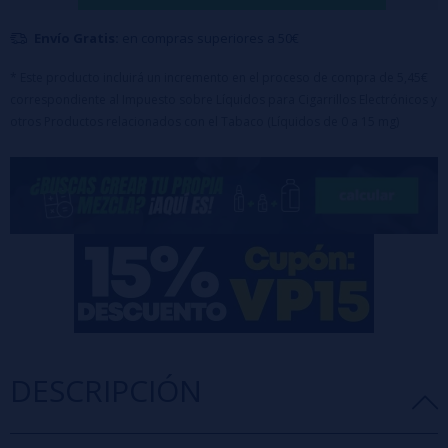
Formato: frascos de 30ml
Envío Gratis:
en compras superiores a 50€
👉 Dilución: 8% en base 50PG/50VG (aprox. 40 gotas por cada 10ml)
👉 Maceración: mínimo 48 horas en un lugar fresco y alejado de la luz
* Este producto incluirá un incremento en el proceso de compra de 5,45€
correspondiente al Impuesto sobre Líquidos para Cigarrillos Electrónicos y
👉 No usar solo: debe diluirse siempre en base neutra PG/VG (con o
otros Productos relacionados con el Tabaco (Líquidos de 0 a 15 mg)
sin nicotina)
DESCRIPCIÓN