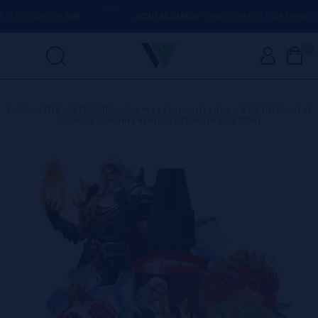
PERIORES A
50€
AQUÍ ESTAMOS
PARA ECHARTE UNA MANO CON
0
Inicio
>
DIY - ALQUIMIA
>
Aromas Concentrados
>
A&L (Ultimate)
Aromas
>
Aroma Kronos Ultimate A&L 30ml