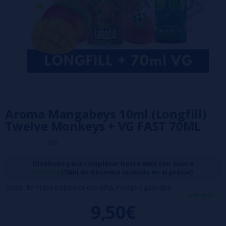
Aroma Mangabeys 10ml (Longfill)
Twelve Monkeys + VG FAST 70ML
0/5
Diseñado para completar hasta 60ml con
base
o
nicokits
(70ml de Glicerina incluido en el precio)
Cóctel de frutas tropicales con piña, mango y guayaba.
ver más...
Formato: 10ml (para rellenar en bote de 60ml)
9,50€
Sin nicotina / 100% pg