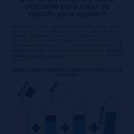
utilizarlo para crear tu
líquido para vapear?
Los líquidos para vapear Longfill una nueva opción
económica y personalizable para los vapeadores. Se
rellenan previamente por los fabricantes con
aromas
concentrados
, se deben rellenar con
base
VG o VG y PG, y
se pueden mezclar con
nicokits
para crear un líquido para
vapear con mucha más nicotina, de hasta 120 ml.
También
puedes rellenarlo sólo con
sales de nicotina
, si así lo
prefieres.
CONSEJO: AÑADE SIEMPRE LOS NICOKITS ANTES DE LA VG
O PG Y VG