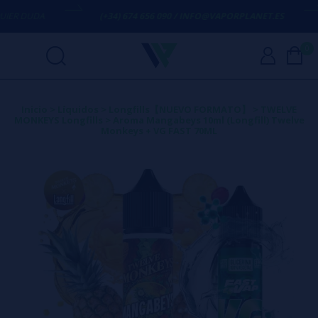
R DUDA
(+34) 674 656 090 / INFO@VAPORPLANET.ES
0
Inicio
>
Líquidos
>
Longfills【NUEVO FORMATO】
>
TWELVE
MONKEYS Longfills
>
Aroma Mangabeys 10ml (Longfill) Twelve
Monkeys + VG FAST 70ML