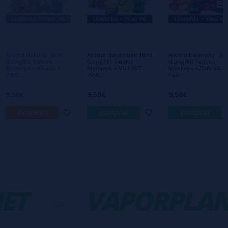
Aún no hay comentarios, ¿quieres ser el
primero en dejar uno? ¡Tu opinión nos
interesa!
Aroma Hakuna 10ml
Aroma Harambae 10ml
Aroma Harmony 10m
(Longfill) Twelve
(Longfill) Twelve
(Longfill) Twelve
Monkeys + VG FAST
Monkeys + VG FAST
Monkeys +70ml VG
70ML
70ML
Fast
9,50€
9,50€
9,50€
avísame
comprar
comprar
ET
-
VAPORPLAN