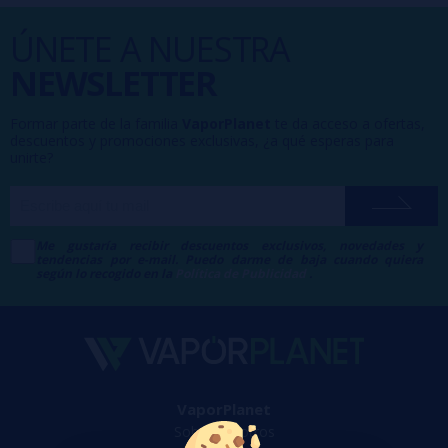
ÚNETE A NUESTRA
NEWSLETTER
Formar parte de la familia
VaporPlanet
te da acceso a ofertas,
descuentos y promociones exclusivas, ¿a qué esperas para
unirte?
Me gustaría recibir descuentos exclusivos, novedades y
tendencias por e-mail. Puedo darme de baja cuando quiera
según lo recogido en la
Política de Publicidad
.
VaporPlanet
Sobre nosotros