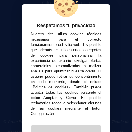
Calculadora DIY Alquimia
Contacto
Atención al cliente
Respetamos tu privacidad
Envíos y devoluciones
Nuestro site utiliza cookies técnicas
Formas de pago
necesarias para el correcto
funcionamiento del sitio web. Es posible
Contacto
que además se utilicen otras categorías
de cookies para personalizar la
experiencia de usuario, divulgar ofertas
Seguridad y Privacidad
comerciales personalizadas o realizar
Términos y condiciones de uso
análisis para optimizar nuestra oferta. El
Política de privacidad
usuario puede retirar su consentimiento
en todo momento, desde el enlace
Política de cookies
«Política de cookies». También puede
aceptar todas las cookies pulsando el
botón Aceptar y Cerrar. Es posible
rechazarlas todas o seleccionar algunas
de las cookies mediante el botón
Configuración.
© VaporPlanet.es
|
Comprar Cigarrillos Electrónicos
|
Tienda de
Cigarrillos Electrónicos
Yopi Online SL CIF: B90451832
|
Centro Comercial Las Torres -