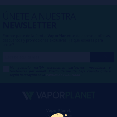
ÚNETE A NUESTRA
NEWSLETTER
Formar parte de la familia
VaporPlanet
te da acceso a ofertas,
descuentos y promociones exclusivas, ¿a qué esperas para
unirte?
Me gustaría recibir descuentos exclusivos, novedades y
tendencias por e-mail. Puedo darme de baja cuando quiera
según lo recogido en la
Política de Publicidad
.
VaporPlanet
Sobre nosotros