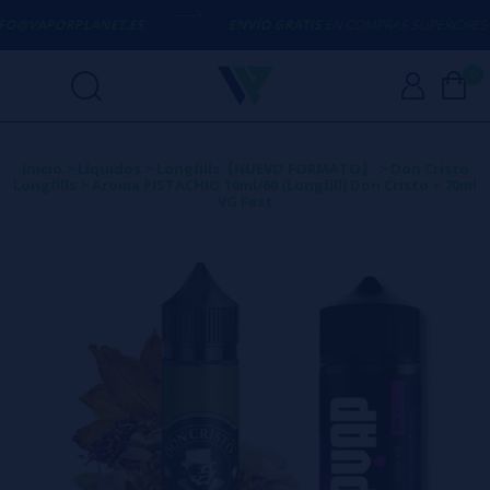
FO@VAPORPLANET.ES
ENVÍO GRATIS
EN COMPRAS SUPERIORES A
5
0
Inicio
>
Líquidos
>
Longfills【NUEVO FORMATO】
>
Don Cristo
Longfills
>
Aroma PISTACHIO 10ml/60 (Longfill) Don Cristo + 70ml
VG Fast