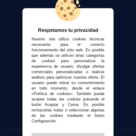
Calculadora DIY Alquimia
Contacto
Atención al cliente
Respetamos tu privacidad
Envíos y devoluciones
Nuestro site utiliza cookies técnicas
Formas de pago
necesarias para el correcto
funcionamiento del sitio web. Es posible
Contacto
que además se utilicen otras categorías
de cookies para personalizar la
experiencia de usuario, divulgar ofertas
Seguridad y Privacidad
comerciales personalizadas o realizar
Términos y condiciones de uso
análisis para optimizar nuestra oferta. El
Política de privacidad
usuario puede retirar su consentimiento
en todo momento, desde el enlace
Política de cookies
«Política de cookies». También puede
aceptar todas las cookies pulsando el
botón Aceptar y Cerrar. Es posible
rechazarlas todas o seleccionar algunas
de las cookies mediante el botón
Configuración.
© VaporPlanet.es
|
Comprar Cigarrillos Electrónicos
|
Tienda de
Cigarrillos Electrónicos