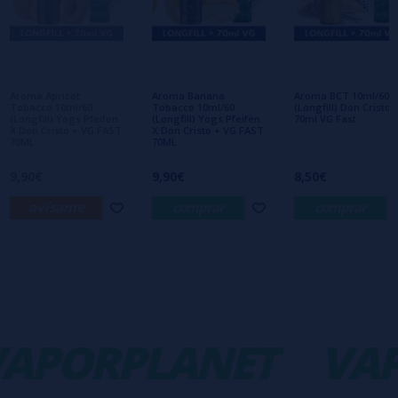
Aún no hay comentarios, ¿quieres ser el
primero en dejar uno? ¡Tu opinión nos
interesa!
Aroma Apricot
Aroma Banana
Aroma BCT 10ml/60
Tobacco 10ml/60
Tobacco 10ml/60
(Longfill) Don Cristo 
(Longfill) Yogs Pfeifen
(Longfill) Yogs Pfeifen
70ml VG Fast
X Don Cristo + VG FAST
X Don Cristo + VG FAST
70ML
70ML
9,90€
9,90€
8,50€
avísame
comprar
comprar
APORPLANET
VAP