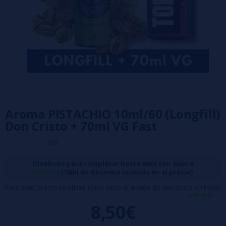
Aroma PISTACHIO 10ml/60 (Longfill)
Don Cristo + 70ml VG Fast
0/5
Diseñado para completar hasta 60ml con
base
o
nicokits
(70ml de Glicerina incluido en el precio)
Para este aroma se utilizó como base el aroma de don cristo en hojas
ver más...
de tabaco cubano diluidas y luego se refinó con pistachos dulces.
8,50€
Características: