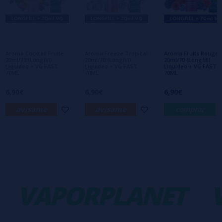
Aún no hay comentarios, ¿quieres ser el
primero en dejar uno? ¡Tu opinión nos
interesa!
Aroma Cocktail Fruite
Aroma Freeze Tropical
Aroma Fruits Rouges
20ml/70 (Longfill)
20ml/70 (Longfill)
20ml/70 (Longfill)
Liquideo + VG FAST
Liquideo + VG FAST
Liquideo + VG FAST
70ML
70ML
70ML
6,90€
6,90€
6,90€
avísame
avísame
comprar
VAPORPLANET
V