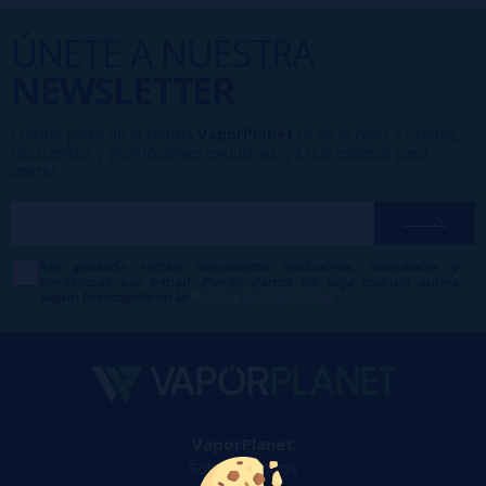
ÚNETE A NUESTRA
NEWSLETTER
Formar parte de la familia
VaporPlanet
te da acceso a ofertas,
descuentos y promociones exclusivas, ¿a qué esperas para
unirte?
Me gustaría recibir descuentos exclusivos, novedades y
tendencias por e-mail. Puedo darme de baja cuando quiera
según lo recogido en la
Política de Publicidad
.
VaporPlanet
Sobre nosotros