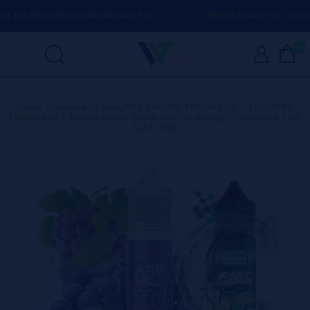
 656 090 / INFO@VAPORPLANET.ES
ENVÍO GRATIS
EN COMPRAS S
0
Inicio
>
Líquidos
>
Longfills【NUEVO FORMATO】
>
LIQUIDEO
LONGFILLS
>
Aroma Raisin Glace 20ml/70 (Longfill) Liquideo + VG
FAST 70ML