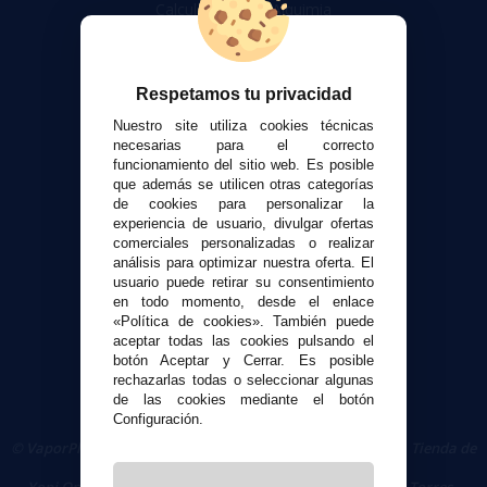
Calculadora DIY Alquimia
Contacto
Atención al cliente
Respetamos tu privacidad
Envíos y devoluciones
Nuestro site utiliza cookies técnicas
Formas de pago
necesarias para el correcto
funcionamiento del sitio web. Es posible
Contacto
que además se utilicen otras categorías
de cookies para personalizar la
experiencia de usuario, divulgar ofertas
Seguridad y Privacidad
comerciales personalizadas o realizar
Términos y condiciones de uso
análisis para optimizar nuestra oferta. El
Política de privacidad
usuario puede retirar su consentimiento
en todo momento, desde el enlace
Política de cookies
«Política de cookies». También puede
aceptar todas las cookies pulsando el
botón Aceptar y Cerrar. Es posible
rechazarlas todas o seleccionar algunas
de las cookies mediante el botón
Configuración.
© VaporPlanet.es
|
Comprar Cigarrillos Electrónicos
|
Tienda de
Cigarrillos Electrónicos
Yopi Online SL CIF: B90451832
|
Centro Comercial Las Torres -