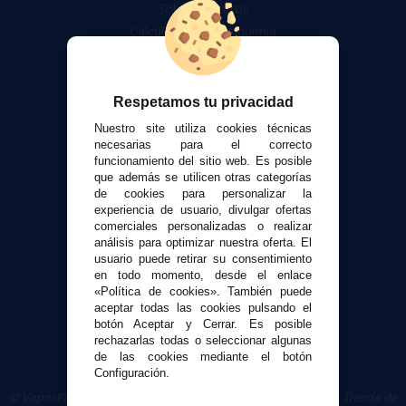
Sobre nosotros
Calculadora DIY Alquimia
Contacto
Atención al cliente
Respetamos tu privacidad
Envíos y devoluciones
Nuestro site utiliza cookies técnicas
Formas de pago
necesarias para el correcto
funcionamiento del sitio web. Es posible
Contacto
que además se utilicen otras categorías
de cookies para personalizar la
experiencia de usuario, divulgar ofertas
Seguridad y Privacidad
comerciales personalizadas o realizar
Términos y condiciones de uso
análisis para optimizar nuestra oferta. El
Política de privacidad
usuario puede retirar su consentimiento
en todo momento, desde el enlace
Política de cookies
«Política de cookies». También puede
aceptar todas las cookies pulsando el
botón Aceptar y Cerrar. Es posible
rechazarlas todas o seleccionar algunas
de las cookies mediante el botón
Configuración.
© VaporPlanet.es
|
Comprar Cigarrillos Electrónicos
|
Tienda de