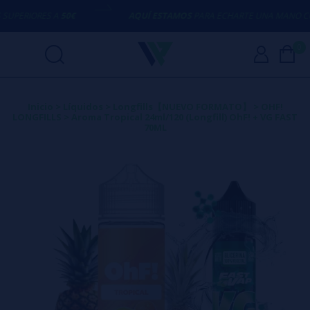
ERIORES A
50€
AQUÍ ESTAMOS
PARA ECHARTE UNA MANO CON 
0
Inicio
>
Líquidos
>
Longfills【NUEVO FORMATO】
>
OHF!
LONGFILLS
>
Aroma Tropical 24ml/120 (Longfill) OhF! + VG FAST
70ML