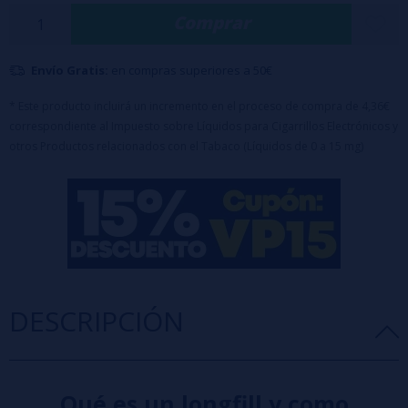
Características:
Comprar
✔ Base: 100% PG
✔ Formato: 24ml (en botella de 120ml)
Envío Gratis:
en compras superiores a 50€
✔ Maceración recomendada: 2 a 7 días
* Este producto incluirá un incremento en el proceso de compra de 4,36€
✔ Sin nicotina
correspondiente al Impuesto sobre Líquidos para Cigarrillos Electrónicos y
otros Productos relacionados con el Tabaco (Líquidos de 0 a 15 mg)
DESCRIPCIÓN
Qué es un longfill y como