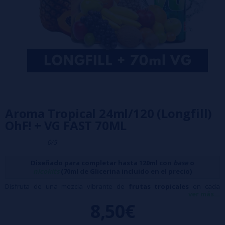
Aroma Tropical 24ml/120 (Longfill)
OhF! + VG FAST 70ML
0/5
Diseñado para completar hasta 120ml con
base
o
nicokits
(70ml de Glicerina incluido en el precio)
Disfruta de una mezcla vibrante de
frutas tropicales
en cada
ver más...
calada. Sus notas exóticas y refrescantes crean una combinación
8,50€
perfecta que te transportará a un auténtico paraíso.