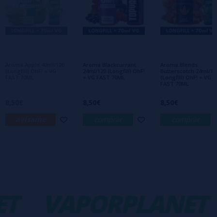
Escribe tu opinión sobre este producto
Aún no hay comentarios, ¿quieres ser el
primero en dejar uno? ¡Tu opinión nos
interesa!
Aroma Apple 40ml/120
Aroma Blackcurrant
Aroma Blends
(Longfill) OhF! + VG
24ml/120 (Longfill) OhF!
Butterscotch 24ml/12
FAST 70ML
+ VG FAST 70ML
(Longfill) OhF! + VG
FAST 70ML
8,50€
8,50€
8,50€
avísame
comprar
comprar
T
VAPORPLANET