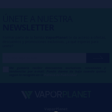
ÚNETE A NUESTRA
NEWSLETTER
Formar parte de la familia
VaporPlanet
te da acceso a ofertas,
descuentos y promociones exclusivas, ¿a qué esperas para
unirte?
Me gustaría recibir descuentos exclusivos, novedades y
tendencias por e-mail. Puedo darme de baja cuando quiera
según lo recogido en la
Política de Publicidad
.
VaporPlanet