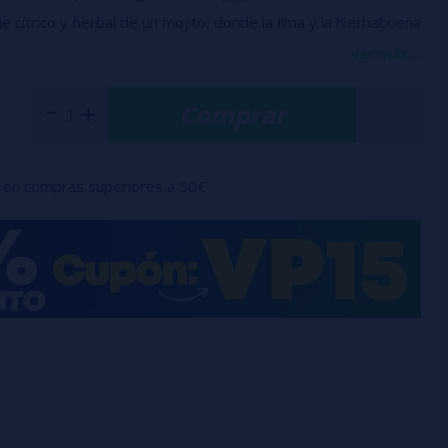
e cítrico y herbal de un mojito, donde la lima y la hierbabuena
rescura. El intenso efecto ice completa la receta con un final
ver más...
 cada uno de sus matices.
Comprar
 con 20 ml de aroma concentrado.
en compras superiores a 50€
 de seguridad.
un aroma concentrado y debe diluirse antes de vapear; no usar
 con base.