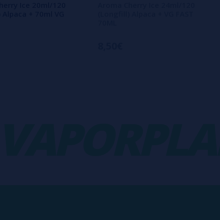
erry Ice 20ml/120
Aroma Cherry Ice 24ml/120
l) Alpaca + 70ml VG
(Longfill) Alpaca + VG FAST
70ML
8,50€
APORPLANE