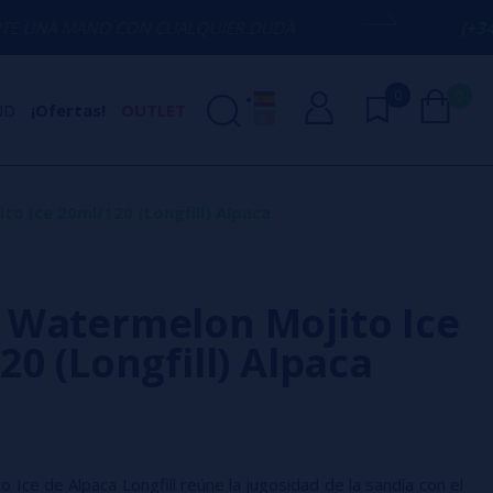
CON CUALQUIER DUDA
(+34) 674 656 090
0
0
ND
¡Ofertas!
OUTLET
o Ice 20ml/120 (Longfill) Alpaca
Watermelon Mojito Ice
20 (Longfill) Alpaca
 Ice de Alpaca Longfill reúne la jugosidad de la sandía con el