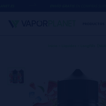
ENVÍO GRATIS
EN COMPRAS SUPERIORES A
50€
PRODUCTOS
Inicio
>
Líquidos
>
Longfills【N