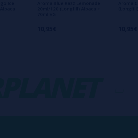
go Ice
Aroma Blue Razz Lemonade
Aroma Ch
 Alpaca
20ml/120 (Longfill) Alpaca +
(Longfil
70ml VG
10,95€
10,95€
ANET
-
V