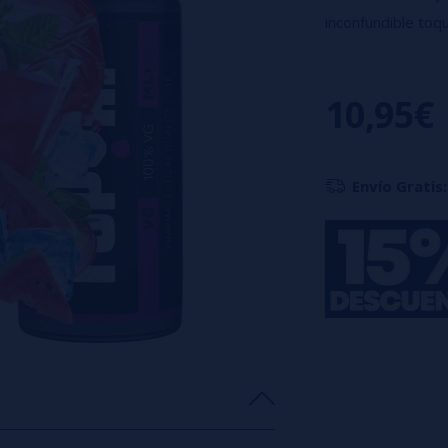
inconfundible toqu
aportan una gran f
frío que potencia
10,95€
Características:
Botella de 120 ml
Envío Gratis:
​Tapón con cierre
​Advertencia: es 
nunca sin mezclar