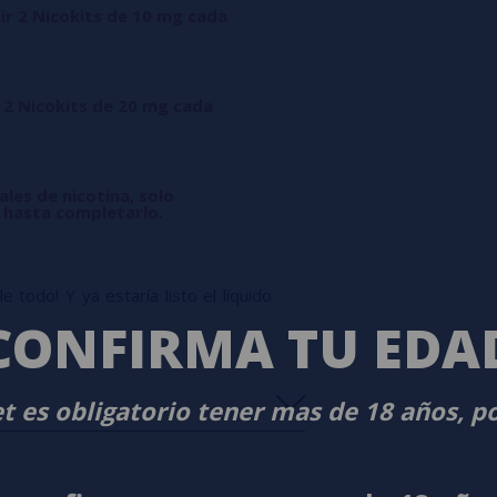
ir 2 Nicokits de 10 mg cada
 2 Nicokits de 20 mg cada
ales de nicotina, solo
l hasta completarlo.
 todo! Y ya estaría listo el líquido
CONFIRMA TU EDA
t es obligatorio tener mas de 18 años, p
s
0%
s
0%