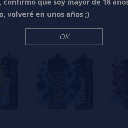
í, confirmo que soy mayor de 18 año
s
0%
o, volveré en unos años ;)
s
0%
s
0%
s
OK
o en dejar uno? ¡Tu opinión nos