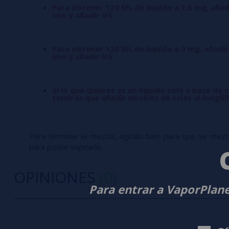
Para obtener 120 ML de liquido a 1,5 mg, añad
uno y añadir VG.
Para obtener 120 ML de liquido a 3 mg, añadir
uno y añadir VG.
Si lo que quieres es un líquido sólo a base de s
tendrás que añadir nicokits de sales al longfil
Para terminar la mezcla, agítalo bien para que se mezcle
para poder vapearlo.
OPINIONES
(0)
Para entrar a VaporPlane
0/5
5 estrella
Sé el primero en dejar tu opinión
4 estrella