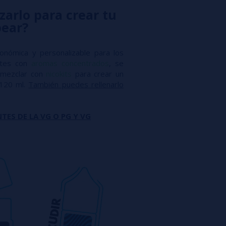
zarlo para crear tu
pear?
conómica y personalizable para los
antes con
aromas concentrados
, se
mezclar con
nicokits
para crear un
 120 ml.
También puedes rellenarlo
TES DE LA VG O PG Y VG