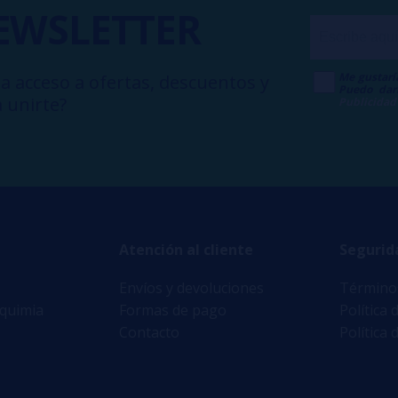
EWSLETTER
Me gustarí
a acceso a ofertas, descuentos y
Puedo dar
 unirte?
Publicidad
Atención al cliente
Segurid
Envíos y devoluciones
Términos
lquimia
Formas de pago
Política 
Contacto
Política 