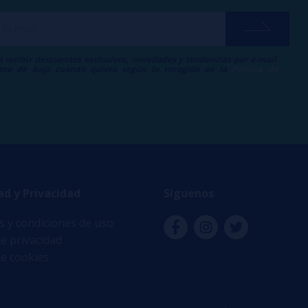
a recibir descuentos exclusivos, novedades y tendencias por e-mail.
me de baja cuando quiera según lo recogido en la
Política de
.
ad y Privacidad
Síguenos
 y condiciones de uso
de privacidad
de cookies