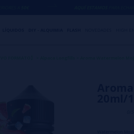
AQUÍ ESTAMOS
PARA ECHARTE UNA MANO 
LÍQUIDOS
DIY - ALQUIMIA
FLASH
NOVEDADES
HIGH E
UEVO FORMATO】
>
Alpaca Longfills
>
Aroma Watermelon Mojit
Aroma 
20ml/1
0/5
Watermelon Mojito