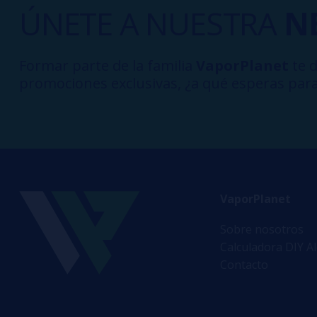
ÚNETE A NUESTRA
N
Formar parte de la familia
VaporPlanet
te d
promociones exclusivas, ¿a qué esperas para
VaporPlanet
Sobre nosotros
Calculadora DIY A
Contacto