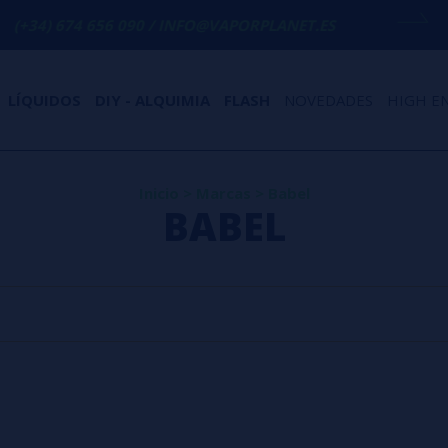
+34) 674 656 090 / INFO@VAPORPLANET.ES
LÍQUIDOS
DIY - ALQUIMIA
FLASH
NOVEDADES
HIGH E
Inicio
>
Marcas
>
Babel
BABEL