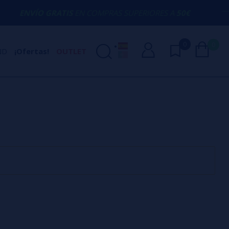
ENVÍO GRATIS
EN COMPRAS SUPERIORES A
50€
0
0
ND
¡Ofertas!
OUTLET