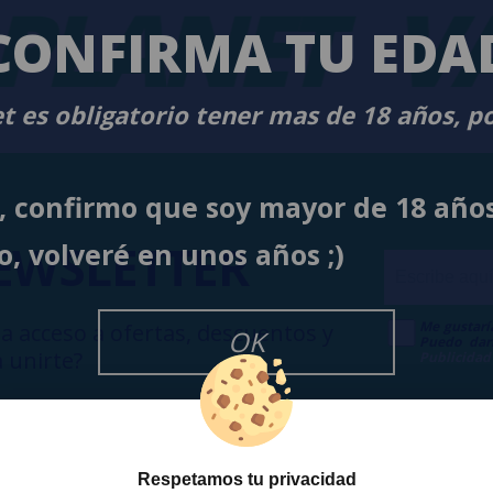
PLANET
VA
CONFIRMA TU EDA
t es obligatorio tener mas de 18 años, p
í, confirmo que soy mayor de 18 año
EWSLETTER
o, volveré en unos años ;)
Me gustarí
a acceso a ofertas, descuentos y
OK
Puedo dar
 unirte?
Publicidad
Respetamos tu privacidad