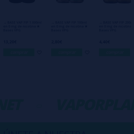
Aún no hay comentarios, ¿quieres ser el
primero en dejar uno? ¡Tu opinión nos
interesa!
→ BASE VAP FIP 1.000ml
→ BASE VAP FIP 100ml
→ BASE VAP FIP 200m
en 0 mg de nicotina ✭
en 0 mg de nicotina ✭
en 0 mg de nicotina 
Bases VPG
Bases VPG
Bases VPG
13,20€
2,80€
4,40€
comprar
comprar
comprar
ET
-
VAPORPLAN