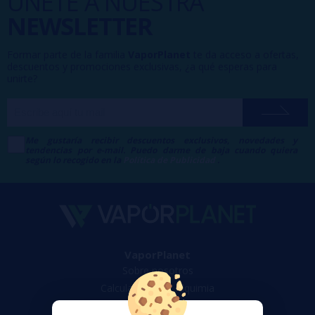
ÚNETE A NUESTRA
NEWSLETTER
Formar parte de la familia
VaporPlanet
te da acceso a ofertas,
descuentos y promociones exclusivas, ¿a qué esperas para
unirte?
Me gustaría recibir descuentos exclusivos, novedades y
tendencias por e-mail. Puedo darme de baja cuando quiera
según lo recogido en la
Política de Publicidad
.
VaporPlanet
Sobre nosotros
Calculadora DIY Alquimia
Contacto