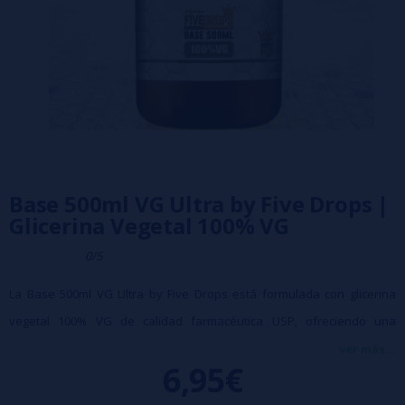
Base 500ml VG Ultra by Five Drops |
Glicerina Vegetal 100% VG
0/5
La Base 500ml VG Ultra by Five Drops está formulada con glicerina
vegetal 100% VG de calidad farmacéutica USP, ofreciendo una
elevada pureza y un sabor completamente neutro. Es perfecta para
ver más...
6,95€
preparar líquidos de alquimia, completar Longfills o crear recetas DIY,
proporcionando una excelente producción de vapor y favoreciendo