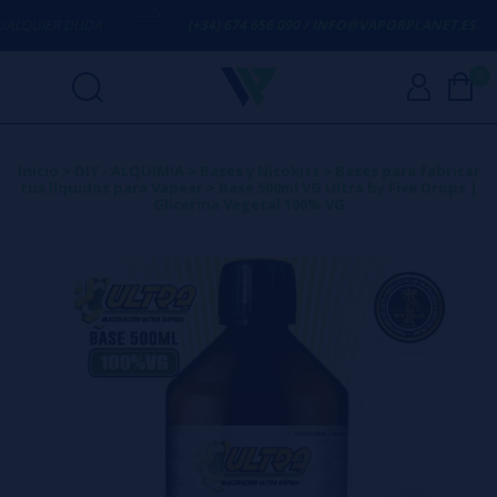
QUIER DUDA
(+34) 674 656 090 / INFO@VAPORPLANET.ES
0
Inicio
>
DIY - ALQUIMIA
>
Bases y Nicokits
>
Bases para fabricar
tus líquidos para Vapear
>
Base 500ml VG Ultra by Five Drops |
Glicerina Vegetal 100% VG