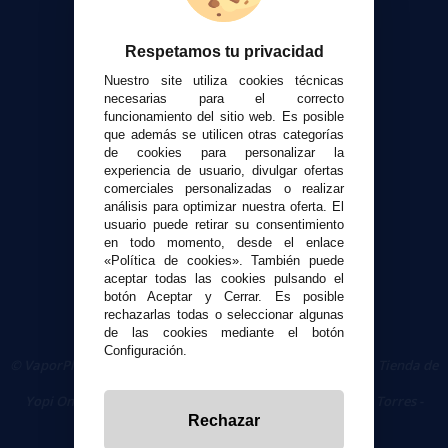
Atención al cliente
Respetamos tu privacidad
Envíos y devoluciones
Nuestro site utiliza cookies técnicas
Formas de pago
necesarias para el correcto
Contacto
funcionamiento del sitio web. Es posible
que además se utilicen otras categorías
de cookies para personalizar la
Seguridad y Privacidad
experiencia de usuario, divulgar ofertas
Términos y condiciones de uso
comerciales personalizadas o realizar
análisis para optimizar nuestra oferta. El
Política de privacidad
usuario puede retirar su consentimiento
Política de cookies
en todo momento, desde el enlace
«Política de cookies». También puede
aceptar todas las cookies pulsando el
botón Aceptar y Cerrar. Es posible
rechazarlas todas o seleccionar algunas
de las cookies mediante el botón
Configuración.
© VaporPlanet.es
|
Comprar Cigarrillos Electrónicos
|
Tienda de
Cigarrillos Electrónicos
Yopi Online SL CIF: B90451832
|
Centro Comercial Las Torres -
Local 26 - 41400 Écija (Sevilla) - 674 656 090
Rechazar