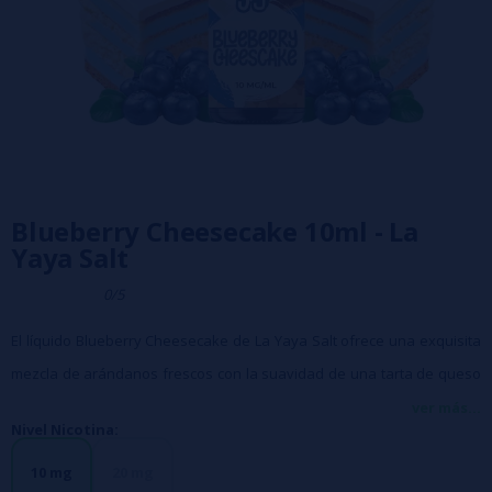
Blueberry Cheesecake 10ml - La
Yaya Salt
0/5
El líquido Blueberry Cheesecake de La Yaya Salt ofrece una exquisita
mezcla de arándanos frescos con la suavidad de una tarta de queso
casera recién horneada. Su sabor cremoso y dulce te fascinará.
ver más...
Nivel Nicotina:
Características:
- Presentación en botella PET de 10ml.
10 mg
20 mg