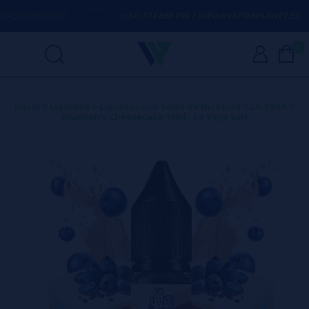
LQUIER DUDA
(+34) 674 656 090 / INFO@VAPORPLANET.ES
0
Inicio
>
Líquidos
>
Líquidos con Sales de Nicotina
>
LA YAYA
>
Blueberry Cheesecake 10ml - La Yaya Salt