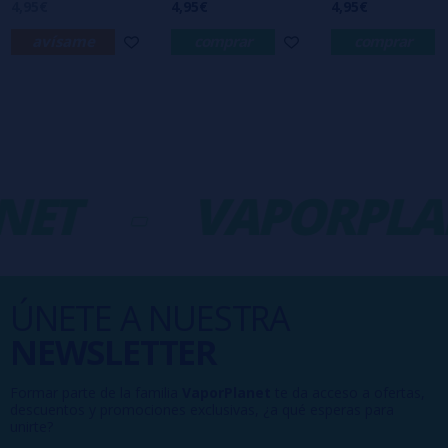
4,95€
4,95€
4,95€
avísame
comprar
comprar
NET
-
VAPORPLA
ÚNETE A NUESTRA
NEWSLETTER
Formar parte de la familia
VaporPlanet
te da acceso a ofertas,
descuentos y promociones exclusivas, ¿a qué esperas para
unirte?