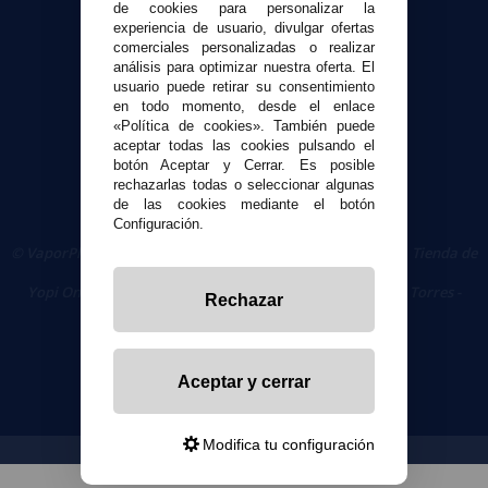
de cookies para personalizar la
experiencia de usuario, divulgar ofertas
Seguridad y Privacidad
comerciales personalizadas o realizar
Términos y condiciones de uso
análisis para optimizar nuestra oferta. El
Política de privacidad
usuario puede retirar su consentimiento
en todo momento, desde el enlace
Política de cookies
«Política de cookies». También puede
aceptar todas las cookies pulsando el
botón Aceptar y Cerrar. Es posible
rechazarlas todas o seleccionar algunas
de las cookies mediante el botón
Configuración.
© VaporPlanet.es
|
Comprar Cigarrillos Electrónicos
|
Tienda de
Cigarrillos Electrónicos
Yopi Online SL CIF: B90451832
|
Centro Comercial Las Torres -
Rechazar
Local 26 - 41400 Écija (Sevilla) - 674 656 090
Aceptar y cerrar
Modifica tu configuración