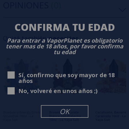
OPINIONES
(0)
CONFIRMA TU EDAD
5 estrellas
0%
4 estrellas
0%
Quizá también
necesites
Para entrar a VaporPlanet es obligatorio
3 estrellas
0%
tener mas de 18 años, por favor confirma
2 estrellas
0%
tu edad
1 estrellas
0%
0/5
Sé el primero en dejar tu opinión
Sí, confirmo que soy mayor de 18
años
Escribe tu opinión sobre este producto
No, volveré en unos años ;)
Aún no hay comentarios, ¿quieres ser el
primero en dejar uno? ¡Tu opinión nos
interesa!
OK
Blueberry Energy Drink
Brownie Chocolate
Cacahuete, Banana y
Smoothie 10ml - La
Blanco con Pistacho
Caramelo 10ml - La
Yaya Salt
10ml - La Yaya Salt
Yaya Salt