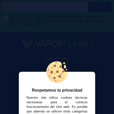
Me gustaría recibir descuentos exclusivos, novedades y
tendencias por e-mail. Puedo darme de baja cuando quiera
según lo recogido en la
Política de Publicidad
.
VaporPlanet
Sobre nosotros
Calculadora DIY Alquimia
Contacto
Atención al cliente
Respetamos tu privacidad
Envíos y devoluciones
Nuestro site utiliza cookies técnicas
Formas de pago
necesarias para el correcto
funcionamiento del sitio web. Es posible
Contacto
que además se utilicen otras categorías