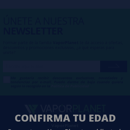
ÚNETE A NUESTRA
NEWSLETTER
Formar parte de la familia
VaporPlanet
te da acceso a ofertas,
descuentos y promociones exclusivas, ¿a qué esperas para
unirte?
Me gustaría recibir descuentos exclusivos, novedades y
tendencias por e-mail. Puedo darme de baja cuando quiera
según lo recogido en la
Política de Publicidad
.
CONFIRMA TU EDAD
VaporPlanet