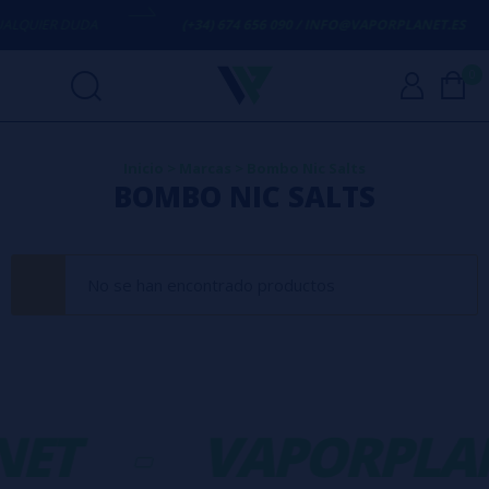
LQUIER DUDA
(+34) 674 656 090 / INFO@VAPORPLANET.ES
0
Inicio
>
Marcas
>
Bombo Nic Salts
BOMBO NIC SALTS
No se han encontrado productos
NET
-
VAPORPLA