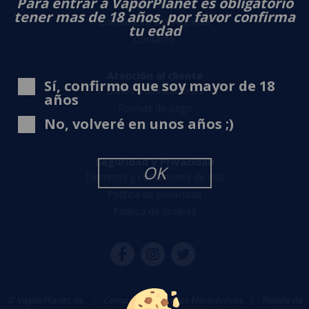
Para entrar a VaporPlanet es obligatorio
Sobre nosotros
tener mas de 18 años, por favor confirma
Calculadora DIY Alquimia
tu edad
Contacto
Atención al cliente
Sí, confirmo que soy mayor de 18
Envíos y devoluciones
años
Formas de pago
No, volveré en unos años ;)
Contacto
Seguridad y Privacidad
OK
Términos y condiciones de uso
Política de privacidad
Política de cookies
© VaporPlanet.es
|
Comprar Cigarrillos Electrónicos
|
Tienda de