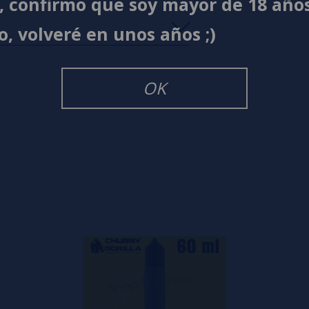
í, confirmo que soy mayor de 18 año
o, volveré en unos años ;)
s
0%
s
0%
OK
s
0%
s
0%
s
0%
s
o en dejar uno? ¡Tu opinión nos