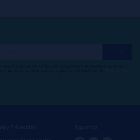
a recibir descuentos exclusivos, novedades y tendencias por e-mail.
me de baja cuando quiera según lo recogido en la
Política de
.
ad y Privacidad
Síguenos