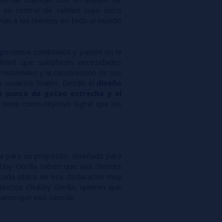
 en control de calidad cuyo único
ían a los clientes en todo el mundo
periencia combinada y pasión en la
lidad que satisfacen necesidades
 materiales y la construcción de sus
s usuarios finales. Desde el
diseño
la punta de goteo estrecha y el
 tiene como objetivo lograr que los
ía para un propósito, diseñado para
ubby Gorilla saben que sus clientes
cada sílaba de esa declaración muy
oductos Chubby Gorilla, quieren que
 hacen que eso suceda.