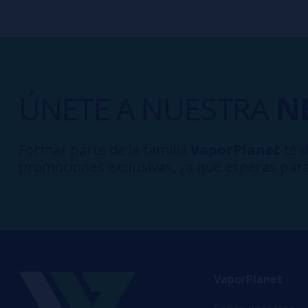
ÚNETE A NUESTRA
N
Formar parte de la familia
VaporPlanet
te d
promociones exclusivas, ¿a qué esperas para
VaporPlanet