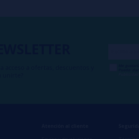
EWSLETTER
Me gustarí
a acceso a ofertas, descuentos y
Puedo dar
 unirte?
Publicidad
Atención al cliente
Segurid