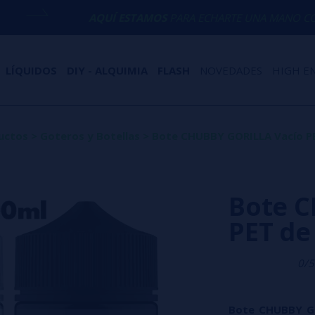
AQUÍ ESTAMOS
PARA ECHARTE UNA MANO CON CUALQUIE
LÍQUIDOS
DIY - ALQUIMIA
FLASH
NOVEDADES
HIGH E
uctos
>
Goteros y Botellas
>
Bote CHUBBY GORILLA Vacío PE
Bote C
PET de
0/5
Bote CHUBBY GO