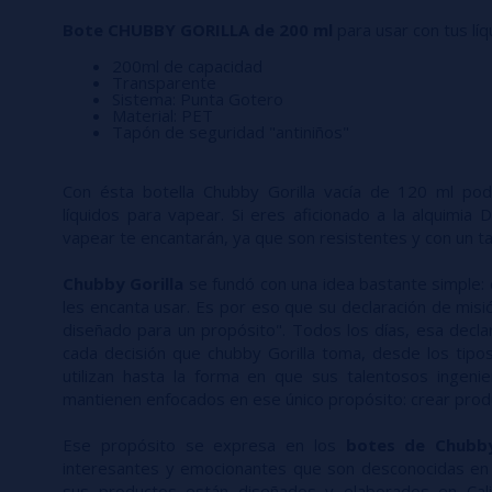
Bote CHUBBY GORILLA de 200 ml
para usar con tus líq
200ml de capacidad
Transparente
Sistema: Punta Gotero
Material: PET
Tapón de seguridad "antiniños"
Con ésta botella Chubby Gorilla vacía de 120 ml pod
líquidos para vapear. Si eres aficionado a la alquimia 
vapear te encantarán, ya que son resistentes y con un t
Chubby Gorilla
se fundó con una idea bastante simple:
les encanta usar. Es por eso que su declaración de misi
diseñado para un propósito". Todos los días, esa declar
cada decisión que chubby Gorilla toma, desde los tipos
utilizan hasta la forma en que sus talentosos ingeni
mantienen enfocados en ese único propósito: crear prod
Ese propósito se expresa en los
botes de
Chubby
interesantes y emocionantes que son desconocidas en la
sus productos están diseñados y elaborados en Cali