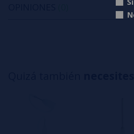
S
OPINIONES
(0)
N
0/5
5 estrella
Sé el primero en dejar tu opinión
4 estrella
3 estrella
Escribe tu opinión sobre este producto
2 estrella
1 estrella
Quizá también
necesite
Aún no hay comentarios, ¿quieres ser el primer
interesa!