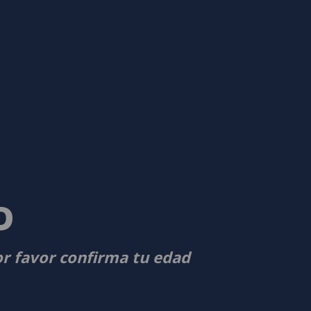
D
or favor confirma tu edad