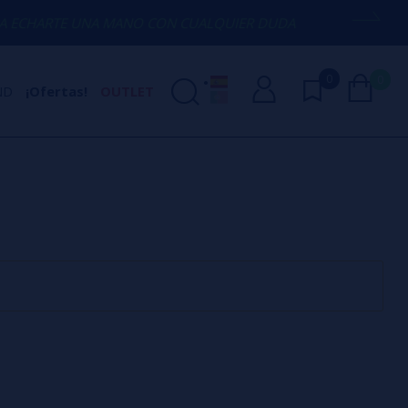
CHARTE UNA MANO CON CUALQUIER DUDA
0
0
ND
¡Ofertas!
OUTLET