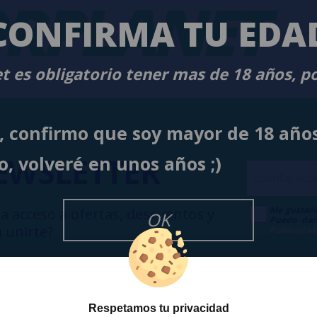
RPLANET
-
CONFIRMA TU EDA
t es obligatorio tener mas de 18 años, p
í, confirmo que soy mayor de 18 año
EWSLETTER
o, volveré en unos años ;)
Me gustarí
a acceso a ofertas, descuentos y
OK
Puedo dar
 unirte?
Publicidad
Respetamos tu privacidad