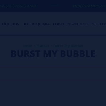
SUPERIORES A
50€
AQUÍ ESTAMOS
PARA E
LÍQUIDOS
DIY - ALQUIMIA
FLASH
NOVEDADES
HIGH E
Inicio
>
Marcas
>
Burst My Bubble
BURST MY BUBBLE