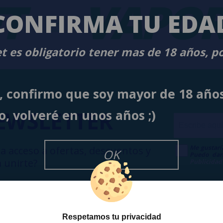
T
-
VAPOR
CONFIRMA TU EDA
t es obligatorio tener mas de 18 años, p
í, confirmo que soy mayor de 18 año
EWSLETTER
o, volveré en unos años ;)
Me gustarí
a acceso a ofertas, descuentos y
OK
Puedo dar
 unirte?
Publicidad
Respetamos tu privacidad