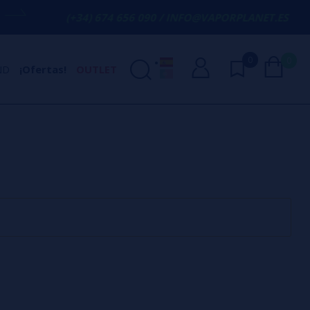
(+34) 674 656 090 / INFO@VAPORPLANET.ES
0
0
ND
¡Ofertas!
OUTLET