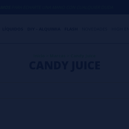
OS
PARA ECHARTE UNA MANO CON CUALQUIER DUDA
LÍQUIDOS
DIY - ALQUIMIA
FLASH
NOVEDADES
HIGH E
Inicio
>
Marcas
>
Candy Juice
CANDY JUICE