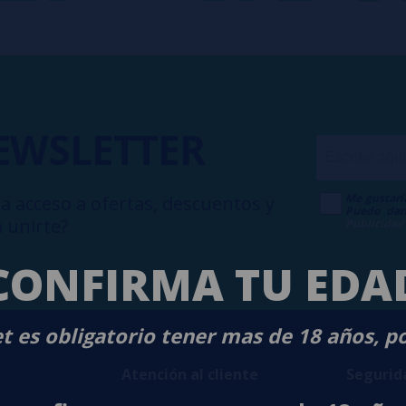
EWSLETTER
Me gustarí
a acceso a ofertas, descuentos y
Puedo dar
 unirte?
Publicidad
CONFIRMA TU EDA
t es obligatorio tener mas de 18 años, p
Atención al cliente
Segurid