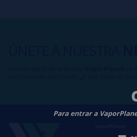
ÚNETE A NUESTRA
N
Formar parte de la familia
VaporPlanet
te d
promociones exclusivas, ¿a qué esperas para
Para entrar a VaporPlane
VaporPlanet