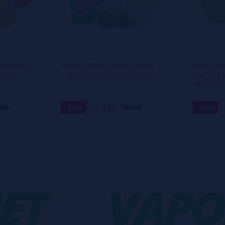
Perfect
Apple SODA Perfect Vape
Apple W
okits
100ml + 2 Nicokits Gratis
Perfect 
Nicokits
10,99€
1
-35%
-35%
95€
16,95€
-
VAPORP