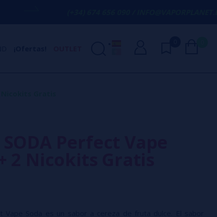
(+34) 674 656 090 / INFO@VAPORPLANET.ES
0
0
ND
¡Ofertas!
OUTLET
Nicokits Gratis
 SODA Perfect Vape
+ 2 Nicokits Gratis
t Vape Soda es un sabor a cereza de fruta dulce. El sabor