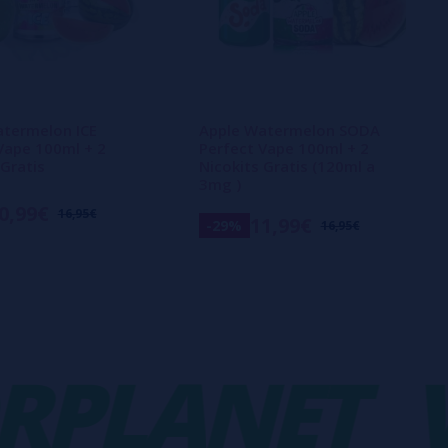
atermelon ICE
Apple Watermelon SODA
Vape 100ml + 2
Perfect Vape 100ml + 2
 Gratis
Nicokits Gratis (120ml a
3mg )
0,99€
16,95€
11,99€
-29%
16,95€
LANET
VA