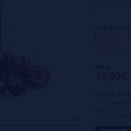
perfecto para el 
- Relación PG/VG
- Tamaño de la bot
Nivel Nicotina *:
00 mg
1,
16,95€
10,99€
Envío Gratis:
* Este producto incl
Impuesto sobre Líquid
Tabaco (Líquidos de 