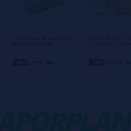
→ Batería SAMSUNG 18650
Apple Mango SODA 
2500mAh 20A/35A
Vape 100ml + 2 Nic
Gratis
5,99€
10,99€
-20%
-35%
7,50€
16,
ORPLANET