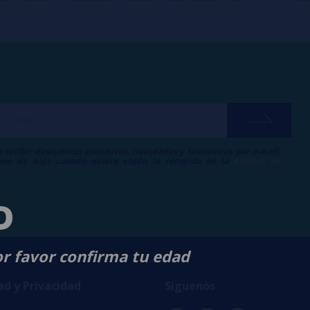
a recibir descuentos exclusivos, novedades y tendencias por e-mail.
me de baja cuando quiera según lo recogido en la
Política de
.
D
or favor confirma tu edad
ad y Privacidad
Síguenos