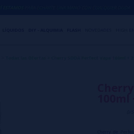
A ECHARTE UNA MANO CON CUALQUIER DUDA
LÍQUIDOS
DIY - ALQUIMIA
FLASH
NOVEDADES
HIGH E
s
>
Todas las Ofertas
>
Cherry SODA Perfect Vape 100ml + 2 
Cherry
100ml 
0/5
Cherry de Perfec