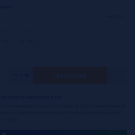
verano.
: 30/70
ver más...
ella:
100 ml + 2 Nicokits
5 mg
03 mg
Avísame
en compras superiores a 50€
uirá un incremento en el proceso de compra de 18,15€ correspondiente al
os para Cigarrillos Electrónicos y otros Productos relacionados con el
0 a 15 mg)