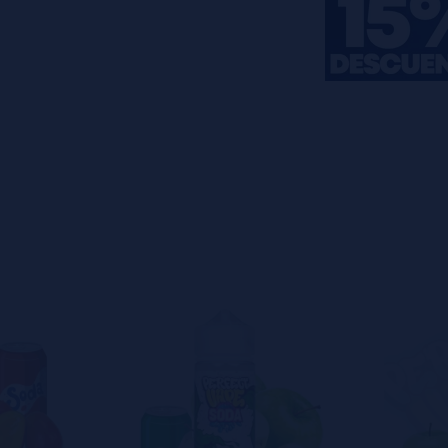
s
0%
s
0%
s
0%
s
0%
s
0%
o en dejar uno? ¡Tu opinión nos
s