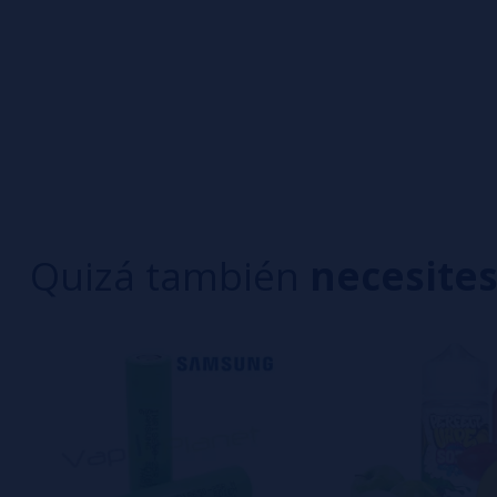
0/5
5 estrella
Sé el primero en dejar tu opinión
4 estrella
3 estrella
Escribe tu opinión sobre este producto
2 estrella
1 estrella
Aún no hay comentarios, ¿quieres ser el primer
interesa!
Quizá también
necesite