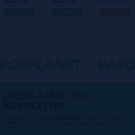
Desde 2,00€
Desde 2,00€
Desde 2,50€
comprar
comprar
avísame
ORPLANET
VAPOR
ÚNETE A NUESTRA
NEWSLETTER
Formar parte de la familia
VaporPlanet
te da acceso a ofertas,
descuentos y promociones exclusivas, ¿a qué esperas para
unirte?