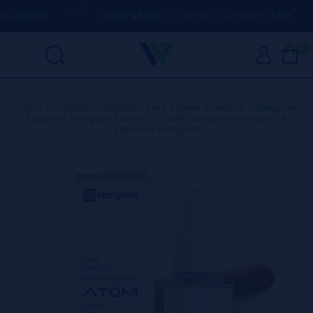
ET.ES
ENVÍO GRATIS
EN COMPRAS SUPERIORES A
50€
0
Inicio
>
Líquidos
>
Líquidos para Vapear Premium
>
Hangsen
España
>
Hangsen Tabaco
>
CIGAR Hangsen 10ml/30ml ✭
Líquidos Hangsen