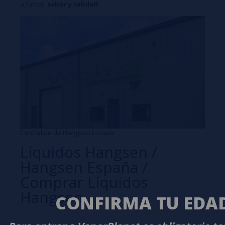
a fumar:
sabor y calidad.
Central de de Hangsen Europa
Líquidos Hangsen /
Hangsen España /
Comprar Líquidos
Hangsen
CONFIRMA TU EDA