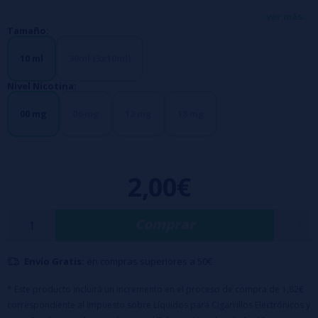
Inconfundible sabor en su cigarro electrónico.
ver más...
Tamaño:
10 ml
30ml (3x10ml)
Nivel Nicotina:
00 mg
06 mg
12 mg
18 mg
2,00€
Comprar
Envío Gratis:
en compras superiores a 50€
* Este producto incluirá un incremento en el proceso de compra de 1,82€
correspondiente al Impuesto sobre Líquidos para Cigarrillos Electrónicos y