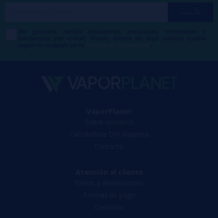
Me gustaría recibir descuentos exclusivos, novedades y
tendencias por e-mail. Puedo darme de baja cuando quiera
según lo recogido en la
Política de Publicidad
.
VaporPlanet
Sobre nosotros
Calculadora DIY Alquimia
Contacto
Atención al cliente
Envíos y devoluciones
Formas de pago
Contacto