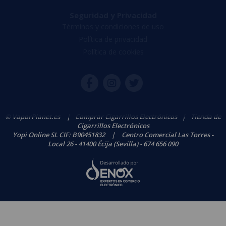
Seguridad y Privacidad
Términos y condiciones de uso
Política de privacidad
Política de cookies
© VaporPlanet.es
|
Comprar Cigarrillos Electrónicos
|
Tienda de
Cigarrillos Electrónicos
Yopi Online SL CIF: B90451832
|
Centro Comercial Las Torres -
Local 26 - 41400 Écija (Sevilla) - 674 656 090