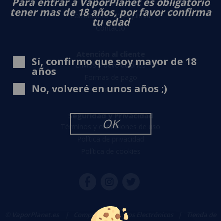
Para entrar a VaporPlanet es obligatorio
Sobre nosotros
tener mas de 18 años, por favor confirma
Calculadora DIY Alquimia
tu edad
Contacto
Atención al cliente
Sí, confirmo que soy mayor de 18
Envíos y devoluciones
años
Formas de pago
No, volveré en unos años ;)
Contacto
Seguridad y Privacidad
OK
Términos y condiciones de uso
Política de privacidad
Política de cookies
© VaporPlanet.es
|
Comprar Cigarrillos Electrónicos
|
Tienda de