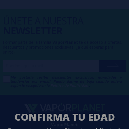
ÚNETE A NUESTRA
NEWSLETTER
Formar parte de la familia
VaporPlanet
te da acceso a ofertas,
descuentos y promociones exclusivas, ¿a qué esperas para
unirte?
Me gustaría recibir descuentos exclusivos, novedades y
tendencias por e-mail. Puedo darme de baja cuando quiera
según lo recogido en la
Política de Publicidad
.
CONFIRMA TU EDAD
VaporPlanet