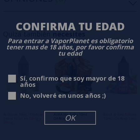
5 estrellas
0%
CONFIRMA TU EDAD
4 estrellas
0%
Quizá también
necesites
3 estrellas
0%
Para entrar a VaporPlanet es obligatorio
2 estrellas
0%
tener mas de 18 años, por favor confirma
tu edad
1 estrellas
0%
0/5
Sé el primero en dejar tu opinión
Sí, confirmo que soy mayor de 18
Escribe tu opinión sobre este producto
años
No, volveré en unos años ;)
Aún no hay comentarios, ¿quieres ser el
primero en dejar uno? ¡Tu opinión nos
interesa!
Archaon 10ml - Oil4Vap
AURA Nic Salts 10ml
Black & Red Bubble
OK
Sales 10 ml en 10mg y
Oil4Vap
10ml - Oil4Vap Sales
20mg