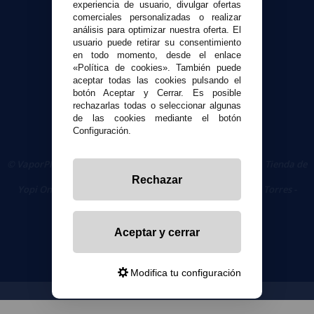
experiencia de usuario, divulgar ofertas
comerciales personalizadas o realizar
Seguridad y Privacidad
análisis para optimizar nuestra oferta. El
Términos y condiciones de uso
usuario puede retirar su consentimiento
en todo momento, desde el enlace
Política de privacidad
«Política de cookies». También puede
Política de cookies
aceptar todas las cookies pulsando el
botón Aceptar y Cerrar. Es posible
rechazarlas todas o seleccionar algunas
de las cookies mediante el botón
Configuración.
© VaporPlanet.es
|
Comprar Cigarrillos Electrónicos
|
Tienda de
Cigarrillos Electrónicos
Rechazar
Yopi Online SL CIF: B90451832
|
Centro Comercial Las Torres -
Local 26 - 41400 Écija (Sevilla) - 674 656 090
Aceptar y cerrar
Modifica tu configuración