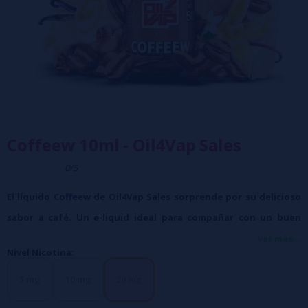
Coffeew 10ml - Oil4Vap Sales
0/5
El líquido Coffeew de Oil4Vap Sales sorprende por su delicioso
sabor a café. Un e-liquid ideal para compañar con un buen
desayuno de tostadas.
ver más...
Nivel Nicotina:
Características:
Botella de 10ml de líquido
5 mg
10 mg
20 mg
Tapón de seguridad a prueba de niños