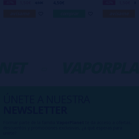
1,50€
4,50€
1,50€
-67%
4,50€
-62%
3,
avísame
comprar
avísame
NET
-
VAPORPLA
ÚNETE A NUESTRA
NEWSLETTER
Formar parte de la familia
VaporPlanet
te da acceso a ofertas,
descuentos y promociones exclusivas, ¿a qué esperas para
unirte?