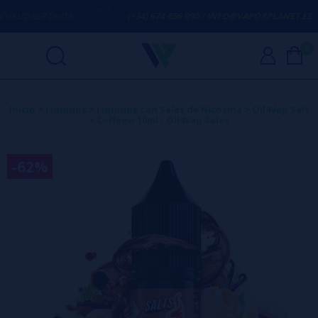
ALQUIER DUDA
(+34) 674 656 090 / INFO@VAPORPLANET.ES
0
Inicio
>
Líquidos
>
Líquidos con Sales de Nicotina
>
Oil4Vap Salt
>
Coffeew 10ml - Oil4Vap Sales
-62%