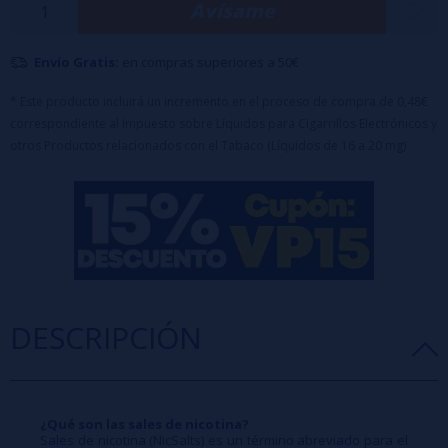
Avísame
vapear.
Especificaciones:
Envío Gratis:
en compras superiores a 50€
Capacidad: 2ml
Capacidad de la batería: 550 mAh
* Este producto incluirá un incremento en el proceso de compra de 0,48€
correspondiente al Impuesto sobre Líquidos para Cigarrillos Electrónicos y
Número de puff: 500-600
otros Productos relacionados con el Tabaco (Líquidos de 16 a 20 mg)
DESCRIPCIÓN
¿Qué son las sales de nicotina?
Sales de nicotina (NicSalts) es un término abreviado para el