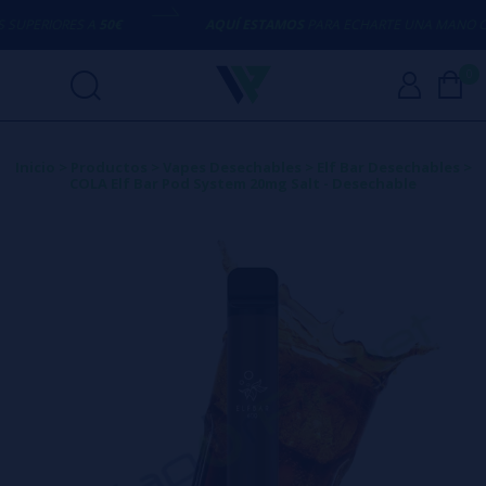
PERIORES A
50€
AQUÍ ESTAMOS
PARA ECHARTE UNA MANO CON
0
Inicio
>
Productos
>
Vapes Desechables
>
Elf Bar Desechables
>
COLA Elf Bar Pod System 20mg Salt - Desechable