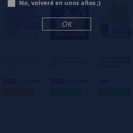
No, volveré en unos años ;)
0/5
Sé el primero en dejar tu opinión
OK
Escribe tu opinión sobre este producto
Aún no hay comentarios, ¿quieres ser el
primero en dejar uno? ¡Tu opinión nos
interesa!
10 UDS PACK Elf Bar 600
5 UDS PACK Elf Bar
Apple Cider BM1000
Puff - 20mg - 10
BM600 - 20mg - BM600
Turbo Lost Mary by
UNIDADES
PACK
ElfBar 20mg
51,99€
29,95€
7,90€
-13%
59,90€
-30%
42,50€
avísame
comprar
comprar