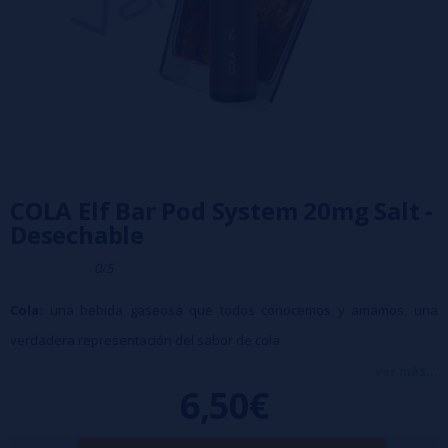
COLA Elf Bar Pod System 20mg Salt -
Desechable
0/5
Cola:
una bebida gaseosa que todos conocemos y amamos, una
verdadera representación del sabor de cola
El Elf Bar 600 es un dispositivo de vapeo desechable lleno de líquido a
ver más...
6,50€
base de sal de nicotina (20mg). No es necesario rellenarlo con líquido,
cargarlo o cambiar las cápsulas o coils. Simplemente inhala para