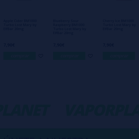
Aún no hay comentarios, ¿quieres ser el
primero en dejar uno? ¡Tu opinión nos
interesa!
Apple Cider BM1000
Blueberry Sour
Cherry Ice BM1000
Turbo Lost Mary by
Raspberry BM1000
Turbo Lost Mary by
ElfBar 20mg
Turbo Lost Mary by
ElfBar 20mg
ElfBar 20mg
7,90€
7,90€
7,90€
comprar
comprar
comprar
LANET
VAPORPLA