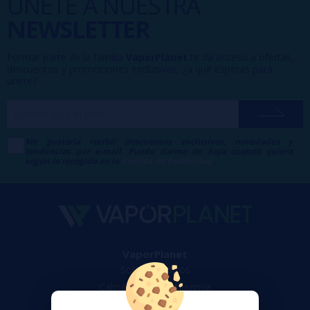
ÚNETE A NUESTRA
NEWSLETTER
Formar parte de la familia
VaporPlanet
te da acceso a ofertas,
descuentos y promociones exclusivas, ¿a qué esperas para
unirte?
Me gustaría recibir descuentos exclusivos, novedades y
tendencias por e-mail. Puedo darme de baja cuando quiera
según lo recogido en la
Política de Publicidad
.
VaporPlanet
Sobre nosotros
Calculadora DIY Alquimia
Contacto