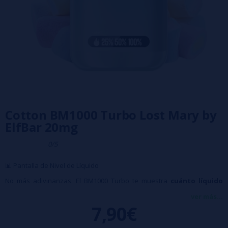
Cotton BM1000 Turbo Lost Mary by
ElfBar 20mg
0/5
📊 Pantalla de Nivel de Líquido
No más adivinanzas. El BM1000 Turbo te muestra
cuánto líquido
queda
, directamente en su pantalla. Así sabes exactamente cuándo
ver más...
7,90€
es hora de cambiar.
⚡ Botón Turbo