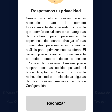
Atención al cliente
Respetamos tu privacidad
Envíos y devoluciones
Nuestro site utiliza cookies técnicas
Formas de pago
necesarias para el correcto
funcionamiento del sitio web. Es posible
Contacto
que además se utilicen otras categorías
de cookies para personalizar la
experiencia de usuario, divulgar ofertas
Seguridad y Privacidad
comerciales personalizadas o realizar
Términos y condiciones de uso
análisis para optimizar nuestra oferta. El
Política de privacidad
usuario puede retirar su consentimiento
en todo momento, desde el enlace
Política de cookies
«Política de cookies». También puede
aceptar todas las cookies pulsando el
botón Aceptar y Cerrar. Es posible
rechazarlas todas o seleccionar algunas
de las cookies mediante el botón
Configuración.
© VaporPlanet.es
|
Comprar Cigarrillos Electrónicos
|
Tienda de
Cigarrillos Electrónicos
Yopi Online SL CIF: B90451832
|
Centro Comercial Las Torres -
Rechazar
Local 26 - 41400 Écija (Sevilla) - 674 656 090