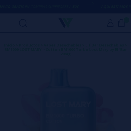
ÍO GRATIS
EN COMPRAS SUPERIORES A
50€
AQUÍ ESTAMOS
PARA
0
Inicio
>
Productos
>
Vapes Desechables
>
Elf Bar Desechables
>
BM1000 LOST MARY
>
Cotton BM1000 Turbo Lost Mary by ElfBar
20mg