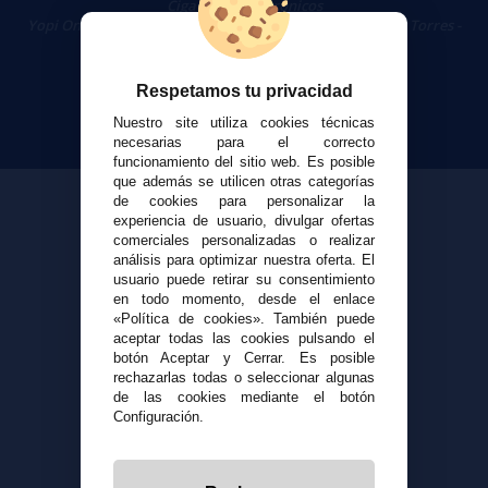
Cigarrillos Electrónicos
Yopi Online SL CIF: B90451832
|
Centro Comercial Las Torres -
Local 26 - 41400 Écija (Sevilla) - 674 656 090
Respetamos tu privacidad
Nuestro site utiliza cookies técnicas
necesarias para el correcto
funcionamiento del sitio web. Es posible
que además se utilicen otras categorías
de cookies para personalizar la
experiencia de usuario, divulgar ofertas
comerciales personalizadas o realizar
análisis para optimizar nuestra oferta. El
usuario puede retirar su consentimiento
en todo momento, desde el enlace
«Política de cookies». También puede
aceptar todas las cookies pulsando el
botón Aceptar y Cerrar. Es posible
rechazarlas todas o seleccionar algunas
de las cookies mediante el botón
Configuración.