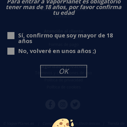
Para entrar a VaporPlanet es obligatorio
Sobre nosotros
tener mas de 18 años, por favor confirma
Calculadora DIY Alquimia
tu edad
Contacto
Atención al cliente
Sí, confirmo que soy mayor de 18
Envíos y devoluciones
años
Formas de pago
No, volveré en unos años ;)
Contacto
Seguridad y Privacidad
OK
Términos y condiciones de uso
Política de privacidad
Política de cookies
© VaporPlanet.es
|
Comprar Cigarrillos Electrónicos
|
Tienda de