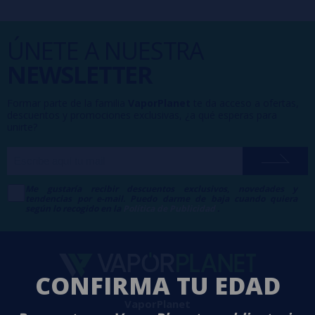
ÚNETE A NUESTRA
NEWSLETTER
Formar parte de la familia
VaporPlanet
te da acceso a ofertas,
descuentos y promociones exclusivas, ¿a qué esperas para
unirte?
Me gustaría recibir descuentos exclusivos, novedades y
tendencias por e-mail. Puedo darme de baja cuando quiera
según lo recogido en la
Política de Publicidad
.
CONFIRMA TU EDAD
VaporPlanet