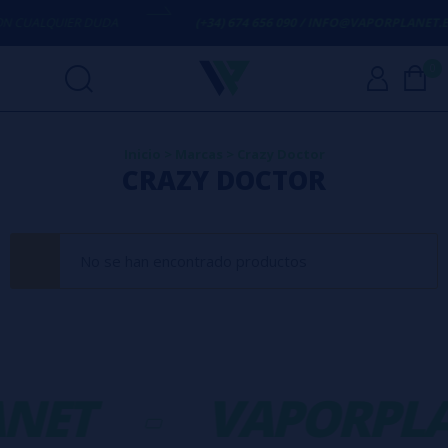
 CUALQUIER DUDA
(+34) 674 656 090 / INFO@VAPORPLANET.ES
0
Inicio
>
Marcas
>
Crazy Doctor
CRAZY DOCTOR
No se han encontrado productos
NET
-
VAPORPLA