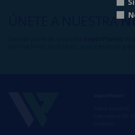
S
N
ÚNETE A NUESTRA
N
Formar parte de la familia
VaporPlanet
te d
promociones exclusivas, ¿a qué esperas para
VaporPlanet
Sobre nosotros
Calculadora DIY A
Contacto