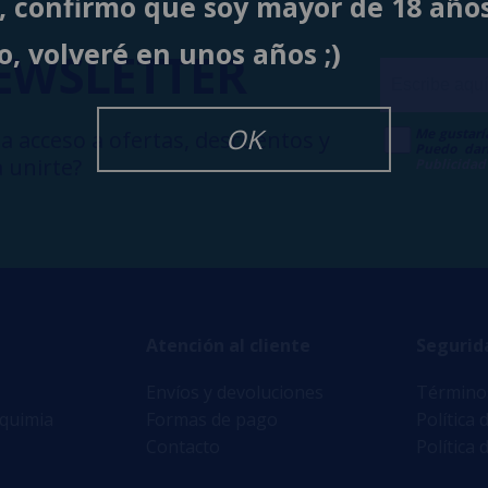
í, confirmo que soy mayor de 18 año
o, volveré en unos años ;)
EWSLETTER
OK
Me gustarí
a acceso a ofertas, descuentos y
Puedo dar
 unirte?
Publicidad
Atención al cliente
Segurid
Envíos y devoluciones
Términos
lquimia
Formas de pago
Política 
Contacto
Política 