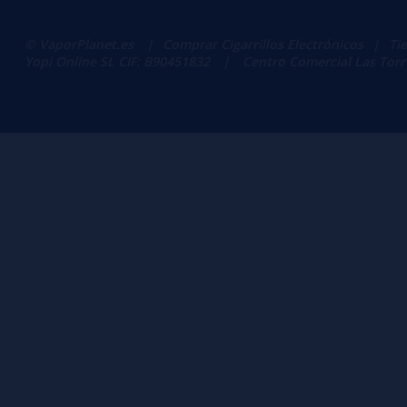
© VaporPlanet.es
|
Comprar Cigarrillos Electrónicos
|
Ti
Yopi Online SL CIF: B90451832
|
Centro Comercial Las Torres