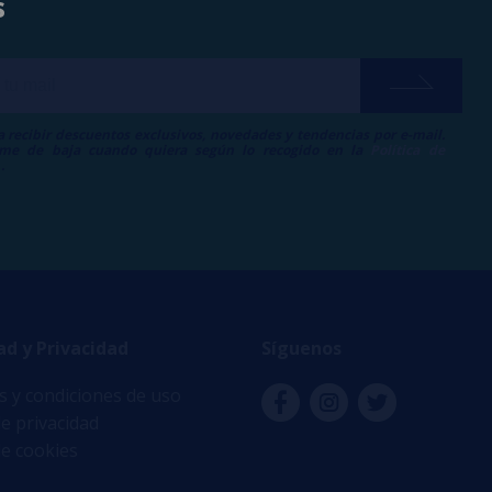
s
a recibir descuentos exclusivos, novedades y tendencias por e-mail.
me de baja cuando quiera según lo recogido en la
Política de
.
ad y Privacidad
Síguenos
 y condiciones de uso
de privacidad
de cookies