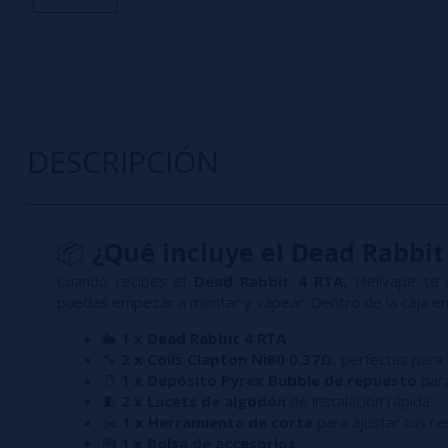
DESCRIPCIÓN
📦
¿Qué incluye el Dead Rabbit
Cuando recibes el
Dead Rabbit 4 RTA
, Hellvape te
puedas empezar a montar y vapear. Dentro de la caja en
🐇
1 x Dead Rabbit 4 RTA
🔧
2 x Coils Clapton Ni80 0.37Ω
, perfectas para
🫙
1 x Depósito Pyrex Bubble de repuesto
para
🧵
2 x Lacets de algodón
de instalación rápida
✂️
1 x Herramienta de corte
para ajustar tus re
🧰
1 x Bolsa de accesorios