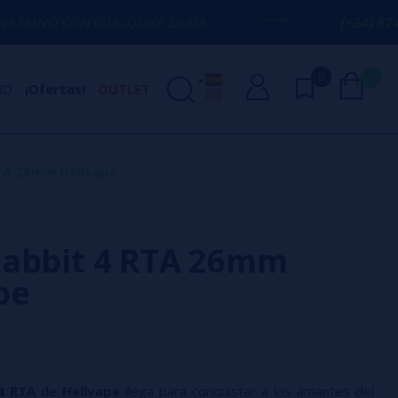
CUALQUIER DUDA
(+34) 674 656 090 / I
0
0
ND
¡Ofertas!
OUTLET
TA 26mm Hellvape
abbit 4 RTA 26mm
pe
4 RTA
de
Hellvape
llega para conquistar a los amantes del