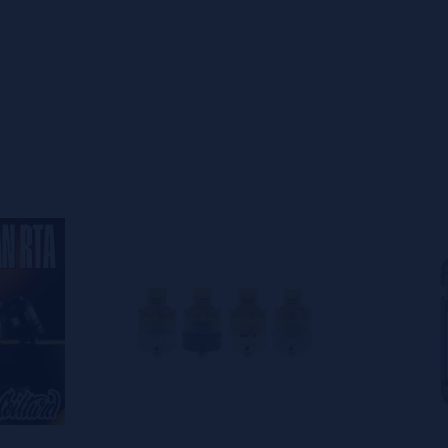
s
0%
s
0%
s
0%
s
0%
s
0%
s
o en dejar uno? ¡Tu opinión nos