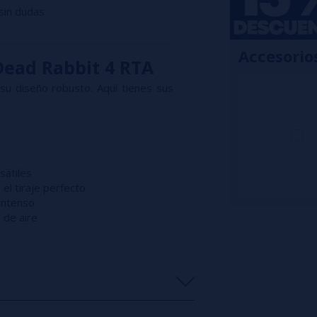
sin dudas
atomizador.
Accesorio
 Dead Rabbit 4 RTA
u diseño robusto. Aquí tienes sus
sátiles
el tiraje perfecto
 intenso
 de aire