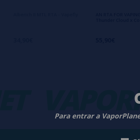
Alberich II MTL RTA - Vapefly
AN RTA FOR VAPIN
Thunder Cloud x Co
34,90€
55,90€
VAPORPL
Para entrar a VaporPlane