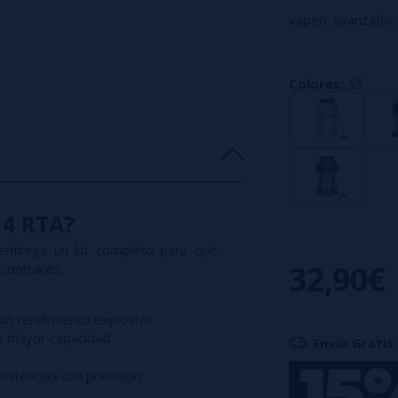
vapeo avanzado.
entre rendimient
✨.
Colores:
SS
✔️
Deck postless
de todo tipo de c
✔️
Con
relle
complicaciones.
✔️
Airflow en d
 4 RTA?
flujo de aire sua
 entrega un kit completo para que
✔️
Sabor sobresa
32,90€
contrarás:
✔️
Diámetro de
de mods del mer
 un rendimiento explosivo
 mayor capacidad
✔️ Incluye
drip t
Envío Gratis:
comodidad.
sistencias con precisión
💨
Dead Rabbit