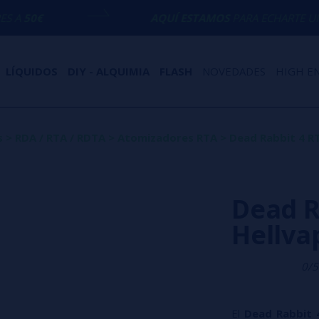
AQUÍ ESTAMOS
PARA ECHARTE UNA MANO CON 
LÍQUIDOS
DIY - ALQUIMIA
FLASH
NOVEDADES
HIGH E
s
>
RDA / RTA / RDTA
>
Atomizadores RTA
>
Dead Rabbit 4 R
Dead R
Hellva
0/5
El
Dead Rabbit 