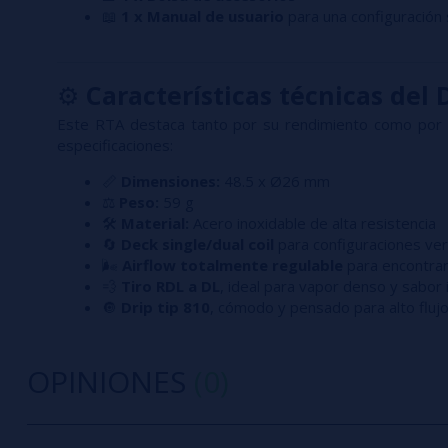
📖
1 x Manual de usuario
para una configuración 
⚙️
Características técnicas del
Este RTA destaca tanto por su rendimiento como por s
especificaciones:
📏
Dimensiones:
48.5 x Ø26 mm
⚖️
Peso:
59 g
🛠️
Material:
Acero inoxidable de alta resistencia
🔄
Deck single/dual coil
para configuraciones ver
🌬️
Airflow totalmente regulable
para encontrar 
💨
Tiro RDL a DL
, ideal para vapor denso y sabor
🔘
Drip tip 810
, cómodo y pensado para alto flujo
OPINIONES
(0)