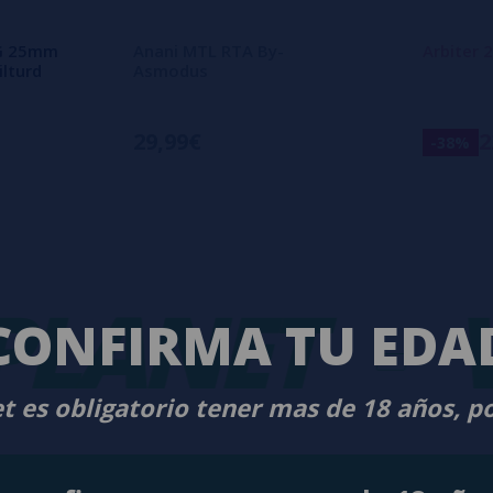
G 25mm
Anani MTL RTA By-
Arbiter
ilturd
Asmodus
29,99€
2
-38%
ANET
-
VA
CONFIRMA TU EDA
t es obligatorio tener mas de 18 años, p