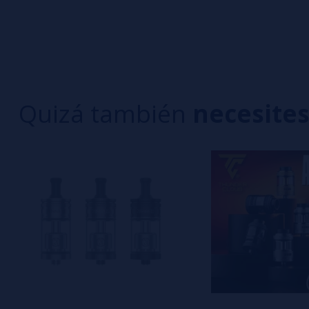
0/5
5 estrella
Sé el primero en dejar tu opinión
4 estrella
3 estrella
Escribe tu opinión sobre este producto
2 estrella
1 estrella
Quizá también
necesite
Aún no hay comentarios, ¿quieres ser el primer
interesa!