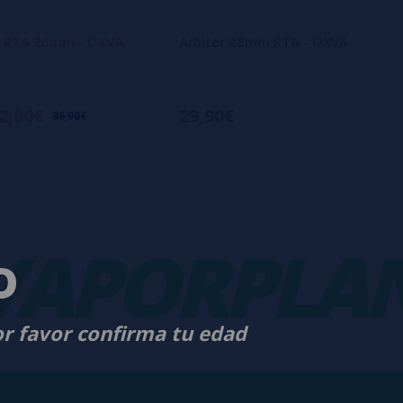
 2 RTA 26mm - OXVA
Arbiter 28mm RTA - OXVA
2,90€
29,90€
36,90€
PORPLANE
D
or favor confirma tu edad