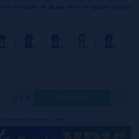
 Este atomizador de
26 mm
ofrece un equilibrio perfecto
o, comodidad y una
restitución aromática excepcional
🤤
ver más...
 para single o dual coil
: su plataforma facilita la instalación
onfiguraciones, incluso las más ambiciosas.
nado superior
, ideal para vapear durante horas sin
iseño de panal
🐝 totalmente ajustable, proporcionando un
ve, preciso y perfecto para un vapeo
RDL a DL
.
liente
, potenciando cada matiz de tus líquidos favoritos.
Comprar
 26 mm
, compatible y perfectamente alineado con la mayoría
cado.
ip 810 wide bore
, pensado para maximizar el flujo de aire y la
en compras superiores a 50€
 4 RTA
: potencia, sabor y diseño premium unidos en un solo