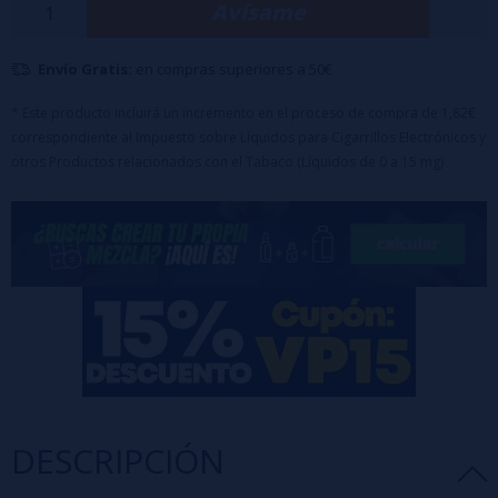
Avísame
las diluciones pueden variar fácilmente entre el 6% y el 12%.
⏰ Maceración: El producto no requiere una maduración específica,
Envío Gratis:
en compras superiores a 50€
pero cabe destacar que las características aromáticas evolucionan
con el tiempo
* Este producto incluirá un incremento en el proceso de compra de 1,82€
correspondiente al Impuesto sobre Líquidos para Cigarrillos Electrónicos y
otros Productos relacionados con el Tabaco (Líquidos de 0 a 15 mg)
DESCRIPCIÓN