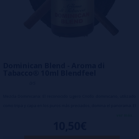
Dominican Blend - Aroma di
Tabacco® 10ml Blendfeel
0/5
Mezcla Dominicana: El reconocido Ligero Criollo dominicano, utilizado
como tripa y capa en los puros más preciados, domina el panorama. El
Piloto acompaña y fortalece con orgullo y elegancia. Una mezcla
ver más...
10,50€
alegre y suave, rica en matices para paladares refinados.
💧La dosis estándar es del 10%; sin embargo, según el gusto personal,