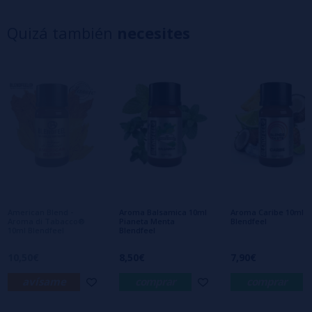
5 estrellas
0%
4 estrellas
0%
Quizá también
necesites
3 estrellas
0%
2 estrellas
0%
1 estrellas
0%
0/5
Sé el primero en dejar tu opinión
Escribe tu opinión sobre este producto
Aún no hay comentarios, ¿quieres ser el
primero en dejar uno? ¡Tu opinión nos
interesa!
American Blend -
Aroma Balsamica 10ml
Aroma Caribe 10ml
Aroma di Tabacco®
Pianeta Menta
Blendfeel
10ml Blendfeel
Blendfeel
10,50€
8,50€
7,90€
avísame
comprar
comprar