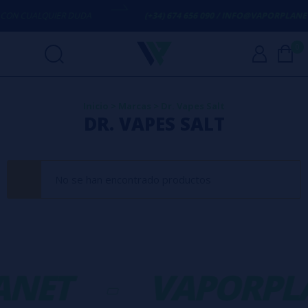
ON CUALQUIER DUDA
(+34) 674 656 090 / INFO@VAPORPLANET.
0
Inicio
>
Marcas
>
Dr. Vapes Salt
DR. VAPES SALT
No se han encontrado productos
ANET
-
VAPORPL