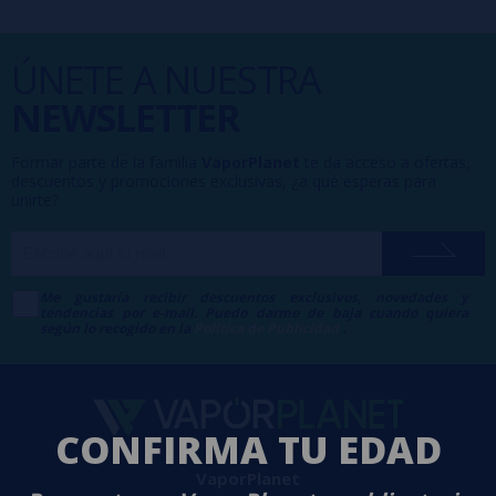
ÚNETE A NUESTRA
NEWSLETTER
Formar parte de la familia
VaporPlanet
te da acceso a ofertas,
descuentos y promociones exclusivas, ¿a qué esperas para
unirte?
Me gustaría recibir descuentos exclusivos, novedades y
tendencias por e-mail. Puedo darme de baja cuando quiera
según lo recogido en la
Política de Publicidad
.
CONFIRMA TU EDAD
VaporPlanet