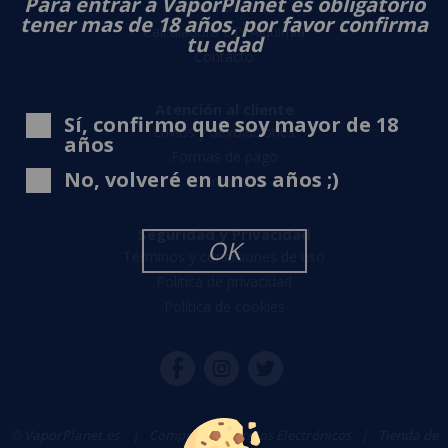
Para entrar a VaporPlanet es obligatorio
Sobre nosotros
tener mas de 18 años, por favor confirma
Calculadora DIY Alquimia
tu edad
Contacto
Atención al cliente
Sí, confirmo que soy mayor de 18
Envíos y devoluciones
años
Formas de pago
No, volveré en unos años ;)
Contacto
Seguridad y Privacidad
OK
Términos y condiciones de uso
Política de privacidad
Política de cookies
© VaporPlanet.es
|
Comprar Cigarrillos Electrónicos
|
Tienda de