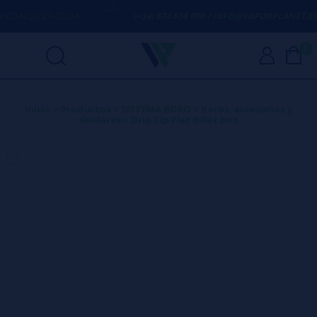
UALQUIER DUDA
(+34) 674 656 090 / INFO@VAPORPLANET.ES
0
Inicio
>
Productos
>
SISTEMA BORO
>
Boros, accesorios y
similares
>
Drip Tip Plat Billet Box