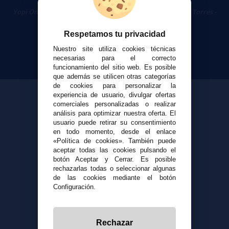
Cigarrillos Electrónicos
Yopi Online SL CIF: B90451832
|
Centro Comercial Las Torres -
Local 26 - 41400 Écija (Sevilla) - 674 656 090
Respetamos tu privacidad
Nuestro site utiliza cookies técnicas
necesarias para el correcto
funcionamiento del sitio web. Es posible
que además se utilicen otras categorías
de cookies para personalizar la
experiencia de usuario, divulgar ofertas
comerciales personalizadas o realizar
análisis para optimizar nuestra oferta. El
usuario puede retirar su consentimiento
en todo momento, desde el enlace
«Política de cookies». También puede
aceptar todas las cookies pulsando el
botón Aceptar y Cerrar. Es posible
rechazarlas todas o seleccionar algunas
de las cookies mediante el botón
Configuración.
Rechazar