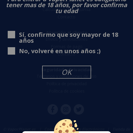
Sobre nosotros
tener mas de 18 años, por favor confirma
Calculadora DIY Alquimia
tu edad
Contacto
Atención al cliente
Sí, confirmo que soy mayor de 18
Envíos y devoluciones
años
Formas de pago
No, volveré en unos años ;)
Contacto
Seguridad y Privacidad
OK
Términos y condiciones de uso
Política de privacidad
Política de cookies
© VaporPlanet.es
|
Comprar Cigarrillos Electrónicos
|
Tienda de