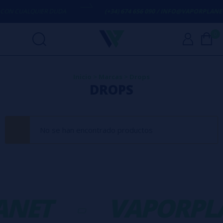
ON CUALQUIER DUDA
(+34) 674 656 090 / INFO@VAPORPLANET.
0
Inicio
>
Marcas
>
Drops
DROPS
No se han encontrado productos
ANET
-
VAPORPL