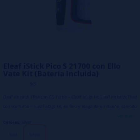
Eleaf iStick Pico S 21700 con Ello
Vate Kit (Batería Incluida)
0/5
Eleaf Kit Istick TRIM con GS Turbo – Eleaf eCigs kit, Eleaf Kit Istick TRIM
con GS Turbo – Eleaf eCigs kit, es fino y elegante en diseño, cómodo
de llevar y fácil de usar. Cuenta con una barra de batería LED intuitiva
ver más...
Colores:
Silver
en la parte superior para verificar la duración de la batería y 3 niveles
de potencia para seleccionar la potencia de salida óptima.
Red
Silver