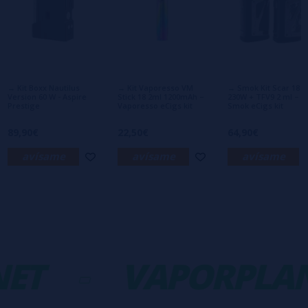
Escribe tu opinión sobre este producto
Aún no hay comentarios, ¿quieres ser el
primero en dejar uno? ¡Tu opinión nos
interesa!
→ Kit Boxx Nautilus
→ Kit Vaporesso VM
→ Smok Kit Scar 18
Version 60 W - Aspire
Stick 18 2ml 1200mAh –
230W + TFV9 2 ml –
Prestige
Vaporesso eCigs kit
Smok eCigs kit
89,90€
22,50€
64,90€
avísame
avísame
avísame
ET
-
VAPORPLAN