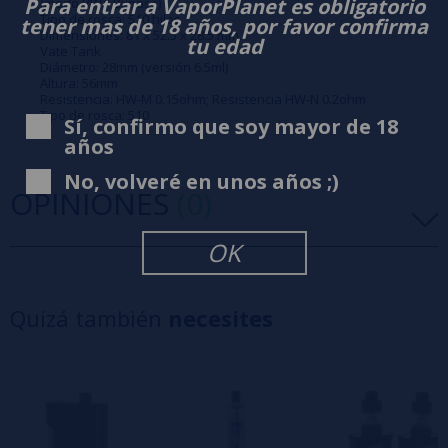
Para entrar a VaporPlanet es obligatorio
(modo VW / Bypass)
Tipo de rosca: 510 hilos
tener mas de 18 años, por favor confirma
Dimensiones: 81 x 52.5 x 28.5 mm.
tu edad
Vate Tank
Diámetro: 28mm (versión 6.5ml)
Altura: 56mm
Resistencia: HW-M 0.15ohm; Resistencia HW-N 0.2ohm
Tipo de rosca: 510
Sí, confirmo que soy mayor de 18
años
No, volveré en unos años ;)
OPINIONES
(0)
OK
5 estrellas
0%
4 estrellas
0%
Quizá también
necesites
3 estrellas
0%
2 estrellas
0%
1 estrellas
0%
0/5
Sé el primero en dejar tu opinión