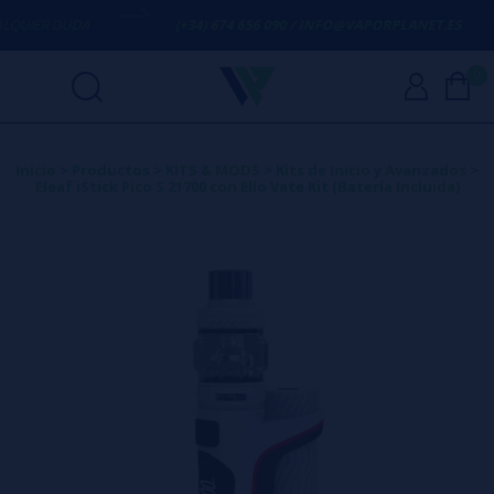
UIER DUDA
(+34) 674 656 090 / INFO@VAPORPLANET.ES
0
Inicio
>
Productos
>
KITS & MODS
>
Kits de Inicio y Avanzados
>
Eleaf iStick Pico S 21700 con Ello Vate Kit (Batería Incluida)