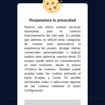
Calculadora DIY Alquimia
Contacto
Respetamos tu privacidad
Atención al cliente
Envíos y devoluciones
Nuestro site utiliza cookies técnicas
necesarias para el correcto
Formas de pago
funcionamiento del sitio web. Es posible
Contacto
que además se utilicen otras categorías
de cookies para personalizar la
experiencia de usuario, divulgar ofertas
Seguridad y Privacidad
comerciales personalizadas o realizar
Términos y condiciones de uso
análisis para optimizar nuestra oferta. El
usuario puede retirar su consentimiento
Política de privacidad
en todo momento, desde el enlace
Política de cookies
«Política de cookies». También puede
aceptar todas las cookies pulsando el
botón Aceptar y Cerrar. Es posible
rechazarlas todas o seleccionar algunas
de las cookies mediante el botón
Configuración.
© VaporPlanet.es
|
Comprar Cigarrillos Electrónicos
|
Tienda de
Cigarrillos Electrónicos