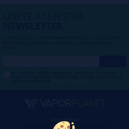
ÚNETE A NUESTRA
NEWSLETTER
Formar parte de la familia
VaporPlanet
te da acceso a ofertas,
descuentos y promociones exclusivas, ¿a qué esperas para
unirte?
Me gustaría recibir descuentos exclusivos, novedades y
tendencias por e-mail. Puedo darme de baja cuando quiera
según lo recogido en la
Política de Publicidad
.
VaporPlanet
Sobre nosotros